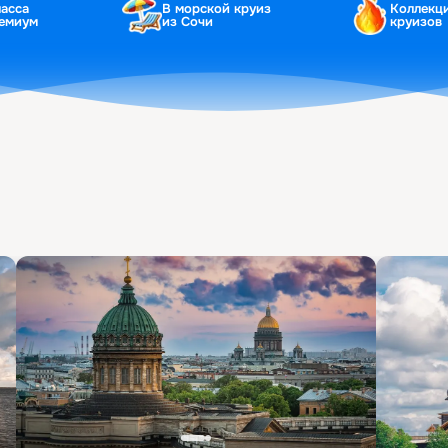
ласса
В морской круиз
Коллекц
ремиум
из Сочи
круизов