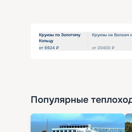
Круизы по Золотому
Круизы на Валаам 
Кольцу
от
6924
₽
от
20400
₽
Популярные
теплохо