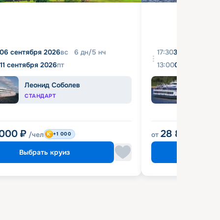
06 сентября 2026
вс
6
дн
/
5
нч
17:30
31 августа 20
11 сентября 2026
пт
13:00
04 сентября 
Леонид Соболев
Башк
СТАНДАРТ
ЭКОН
 000
₽
28 800
₽
/чел
от
/чел
+1 000
Выбрать круиз
Выбрат