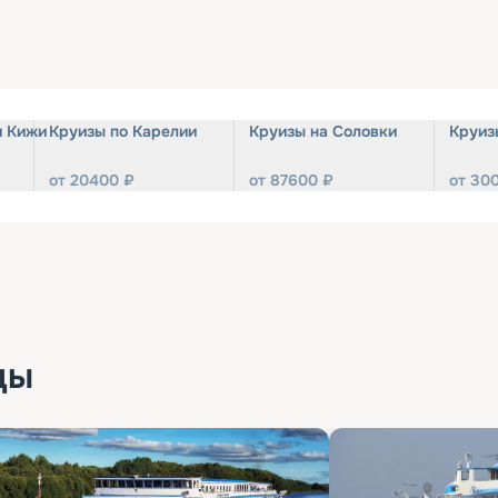
и Кижи
Круизы по Карелии
Круизы на Соловки
Круиз
от
20400
₽
от
87600
₽
от
30
ды