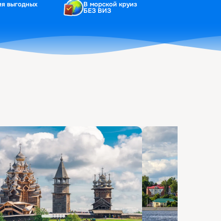
ия выгодных
В морской круиз
БЕЗ ВИЗ