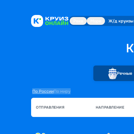
Река
Море
Ж/д круизы
К
Речные
По России
По миру
ОТПРАВЛЕНИЯ
НАПРАВЛЕНИЕ