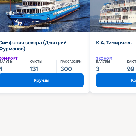
Симфония севера (Дмитрий
К.А. Тимирязев
Фурманов)
КОМФОРТ
ЭКОНОМ
ПАЛУБЫ
КАЮТЫ
ПАССАЖИРЫ
ПАЛУБЫ
КАЮ
4
131
300
3
99
Круизы
Кр