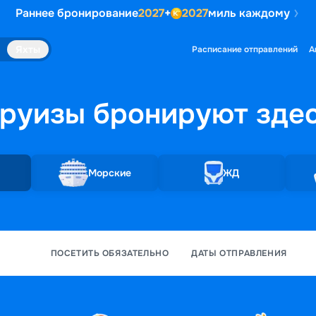
Раннее бронирование
2027
+
2027
миль каждому
Яхты
Расписание отправлений
А
руизы бронируют
зде
Морские
ЖД
ПОСЕТИТЬ ОБЯЗАТЕЛЬНО
ДАТЫ ОТПРАВЛЕНИЯ