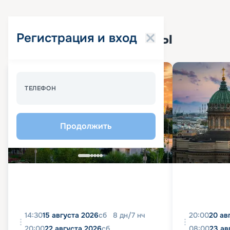
Популярные круизы
Регистрация и вход
Спецпредложение - 10%
ТЕЛЕФОН
Продолжить
14:30
15 августа 2026
сб
8
дн
/
7
нч
20:00
20 ав
20:00
22 августа 2026
сб
08:00
23 ав