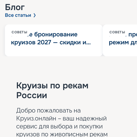
Блог
Все статьи
СОВЕТЫ
СОВЕТЫ
Раннее бронирование
Китай пр
круизов 2027 — скидки и
режим дл
розыгрыш 100 000
конца 202
Круизных миль
значит?
Круизы по рекам
России
Добро пожаловать на
Круиз.онлайн – ваш надежный
сервис для выбора и покупки
круизов по живописным рекам