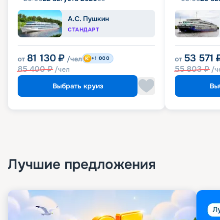
А.С. Пушкин
СТАНДАРТ
81 130
₽
53 571
от
/чел
от
+1 000
85 400
₽
55 803
₽
/чел
/ч
Выбрать круиз
Вы
Лучшие предложения