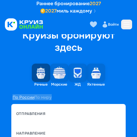
Раннее бронирование
2027
2027
миль каждому
Войти
Круизы бронируют
здесь
Речные
Морские
ЖД
Яхтенные
По России
По миру
ОТПРАВЛЕНИЯ
НАПРАВЛЕНИЕ