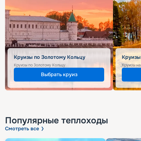
Круизы по Золотому Кольцу
Круизы
Круизы по Золотому Кольцу
Круизы на
Выбрать круиз
Популярные
теплоходы
Смотреть все