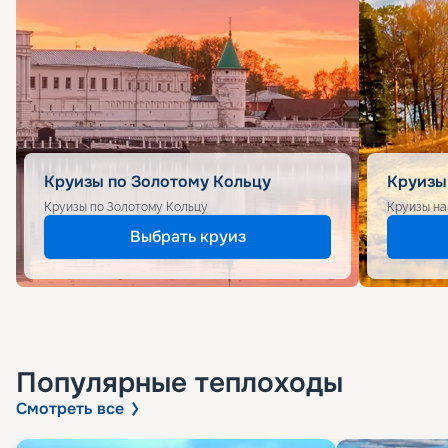
Круизы по Золотому Кольцу
Круизы
Круизы по Золотому Кольцу
Круизы на
Выбрать круиз
Популярные
теплоходы
Смотреть все