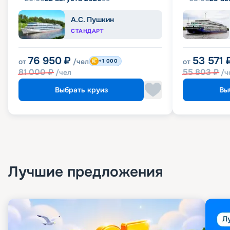
А.С. Пушкин
СТАНДАРТ
76 950
₽
53 571
от
/чел
от
+1 000
81 000
₽
55 803
₽
/чел
/ч
Выбрать круиз
Вы
Лучшие предложения