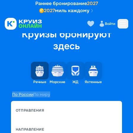
Раннее бронирование
2027
2027
миль каждому
Войти
Круизы бронируют
здесь
Речные
Морские
ЖД
Яхтенные
По России
По миру
ОТПРАВЛЕНИЯ
НАПРАВЛЕНИЕ