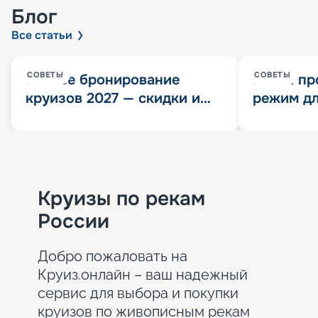
Блог
Все статьи
СОВЕТЫ
СОВЕТЫ
Раннее бронирование
Китай пр
круизов 2027 — скидки и
режим дл
розыгрыш 100 000
конца 202
Круизных миль
значит?
Круизы по рекам
России
Добро пожаловать на
Круиз.онлайн – ваш надежный
сервис для выбора и покупки
круизов по живописным рекам