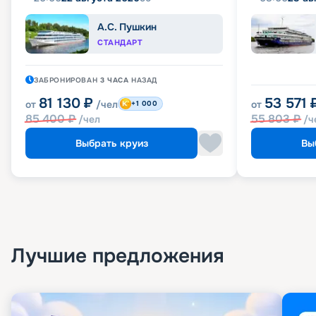
А.С. Пушкин
СТАНДАРТ
ЗАБРОНИРОВАН
3 ЧАСА
НАЗАД
81 130
₽
53 571
от
/чел
от
+1 000
85 400
₽
55 803
₽
/чел
/ч
Выбрать круиз
Вы
Лучшие предложения