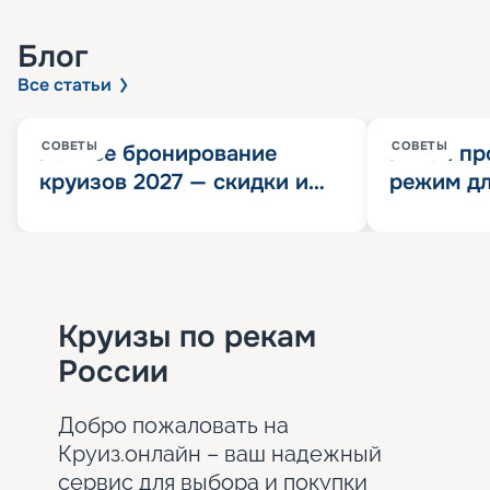
Блог
Все статьи
СОВЕТЫ
СОВЕТЫ
Раннее бронирование
Китай пр
круизов 2027 — скидки и
режим дл
розыгрыш 100 000
конца 202
Круизных миль
значит?
Круизы по рекам
России
Добро пожаловать на
Круиз.онлайн – ваш надежный
сервис для выбора и покупки