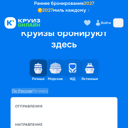
Раннее бронирование
2027
2027
миль каждому
Войти
Круизы бронируют
здесь
Речные
Морские
ЖД
Яхтенные
По России
По миру
ОТПРАВЛЕНИЯ
НАПРАВЛЕНИЕ