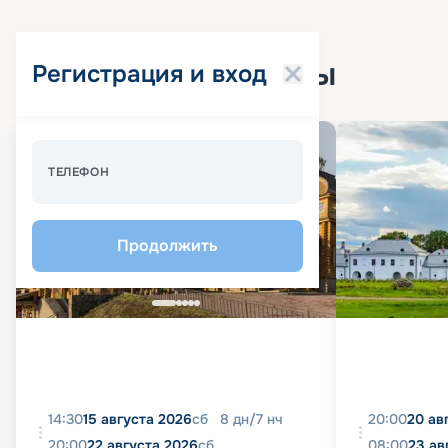
Популярные круизы
Регистрация и вход
Спецпредложение - 10%
ТЕЛЕФОН
Продолжить
14:30
15 августа 2026
сб
8
дн
/
7
нч
20:00
20 ав
20:00
22 августа 2026
сб
08:00
23 ав