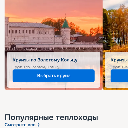
Круизы по Золотому Кольцу
Круизы
Круизы по Золотому Кольцу
Круизы на
Выбрать круиз
Популярные
теплоходы
Смотреть все