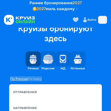
Раннее бронирование
2027
2027
миль каждому
Войти
Круизы бронируют
здесь
Речные
Морские
ЖД
Яхтенные
По России
По миру
ОТПРАВЛЕНИЯ
НАПРАВЛЕНИЕ