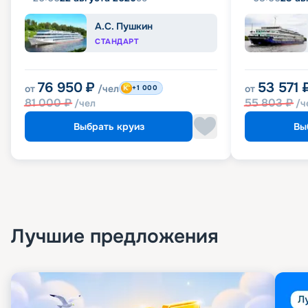
А.С. Пушкин
СТАНДАРТ
76 950
₽
53 571
от
/чел
от
+1 000
81 000
₽
55 803
₽
/чел
/ч
Выбрать круиз
Вы
Лучшие предложения