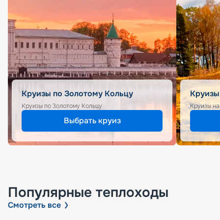
Круизы по Золотому Кольцу
Круизы
Круизы по Золотому Кольцу
Круизы на
Выбрать круиз
Популярные
теплоходы
Смотреть все