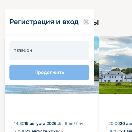
Популярные круизы
Регистрация и вход
Спецпредложение - 10%
ТЕЛЕФОН
Продолжить
14:30
15 августа 2026
сб
8
дн
/
7
нч
20:00
20 ав
20:00
22 августа 2026
сб
08:00
23 ав