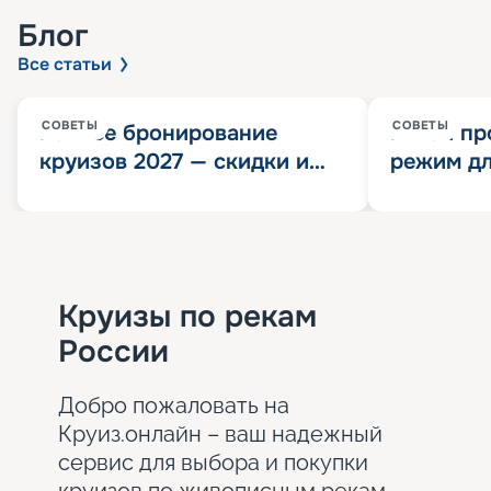
Блог
Все статьи
СОВЕТЫ
СОВЕТЫ
Раннее бронирование
Китай пр
круизов 2027 — скидки и
режим дл
розыгрыш 100 000
конца 202
Круизных миль
значит?
Круизы по рекам
России
Добро пожаловать на
Круиз.онлайн – ваш надежный
сервис для выбора и покупки