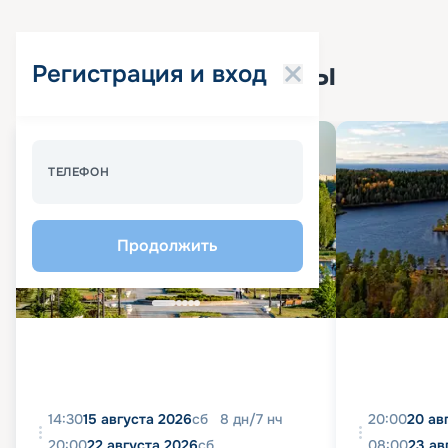
Популярные круизы
Регистрация и вход
Спецпредложение - 10%
ТЕЛЕФОН
Продолжить
14:30
15 августа 2026
сб
8
дн
/
7
нч
20:00
20 ав
20:00
22 августа 2026
сб
08:00
23 ав