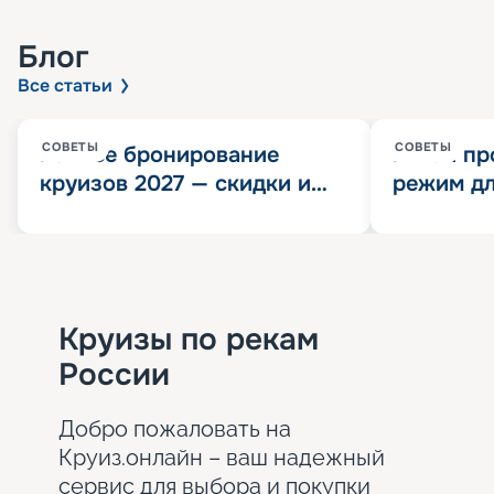
Блог
Все статьи
СОВЕТЫ
СОВЕТЫ
Раннее бронирование
Китай пр
круизов 2027 — скидки и
режим дл
розыгрыш 100 000
конца 202
Круизных миль
значит?
Круизы по рекам
России
Добро пожаловать на
Круиз.онлайн – ваш надежный
сервис для выбора и покупки