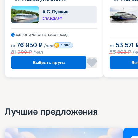
А.С. Пушкин
СТАНДАРТ
ЗАБРОНИРОВАН
3 ЧАСА
НАЗАД
76 950
₽
53 571
от
/чел
от
+1 000
81 000
₽
55 803
₽
/чел
/ч
Выбрать круиз
Вы
Лучшие предложения