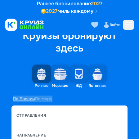
Раннее бронирование
2027
2027
миль каждому
Войти
Круизы бронируют
здесь
Речные
Морские
ЖД
Яхтенные
По России
По миру
ОТПРАВЛЕНИЯ
НАПРАВЛЕНИЕ