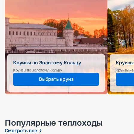
Круизы по Золотому Кольцу
Круизы
Круизы по Золотому Кольцу
Круизы на
Выбрать круиз
Популярные
теплоходы
Смотреть все