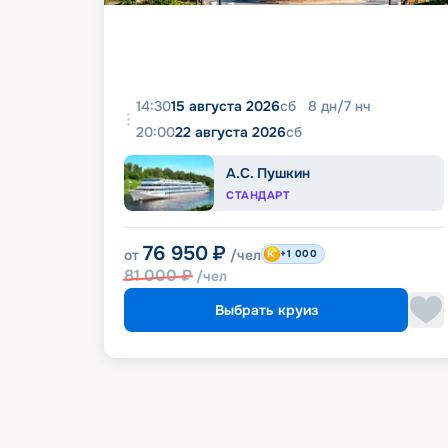
14:30
15 августа 2026
сб
8
дн
/
7
нч
20:00
22 августа 2026
сб
А.С. Пушкин
СТАНДАРТ
76 950
₽
от
/чел
+1 000
81 000
₽
/чел
Выбрать круиз