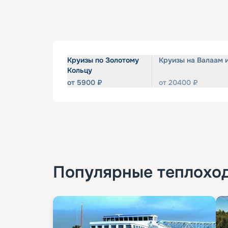
Круизы по Золотому
Круизы на Валаам 
Кольцу
от
5900
₽
от
20400
₽
Популярные
теплохо