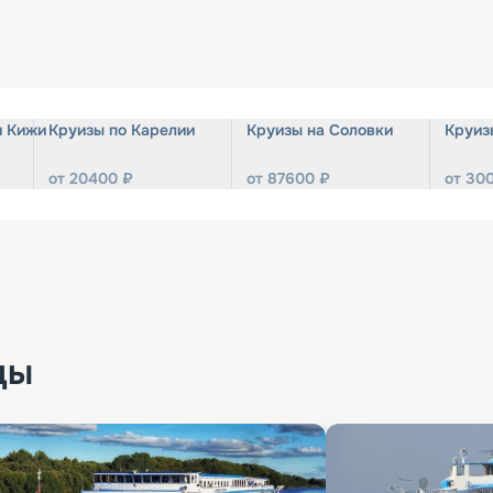
и Кижи
Круизы по Карелии
Круизы на Соловки
Круиз
от
20400
₽
от
87600
₽
от
30
ды