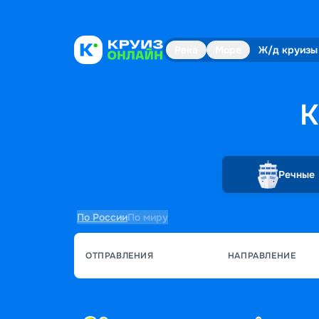
Река
Море
Ж/д круизы
К
Речные
По России
По миру
ОТПРАВЛЕНИЯ
НАПРАВЛЕНИЕ