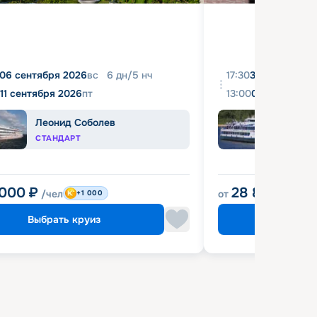
06 сентября 2026
вс
6
дн
/
5
нч
17:30
31 августа 20
11 сентября 2026
пт
13:00
04 сентября 
Леонид Соболев
Башк
СТАНДАРТ
ЭКОН
 000
₽
28 800
₽
/чел
от
/чел
+1 000
Выбрать круиз
Выбрат