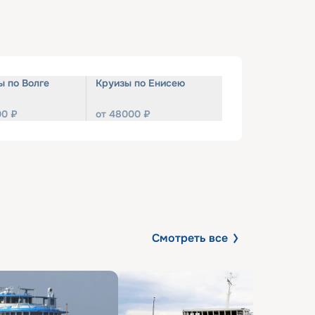
ы по Волге
Круизы по Енисею
00
₽
от
48000
₽
Смотреть все