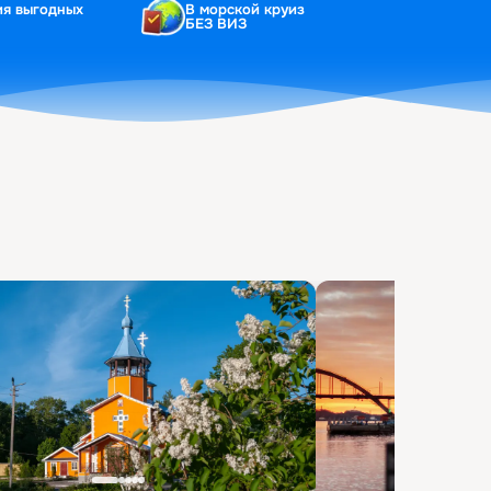
ия выгодных
В морской круиз
БЕЗ ВИЗ