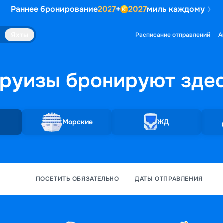
Раннее бронирование
2027
+
2027
миль каждому
Яхты
Расписание отправлений
А
руизы бронируют
зде
Морские
ЖД
ПОСЕТИТЬ ОБЯЗАТЕЛЬНО
ДАТЫ ОТПРАВЛЕНИЯ