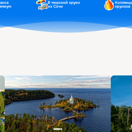
ласса
В морской круиз
Коллекц
ремиум
из Сочи
круизов