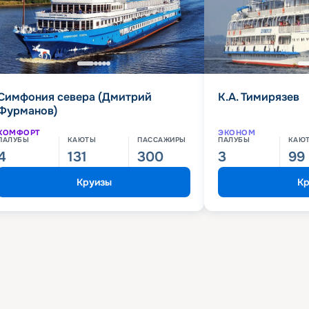
Симфония севера (Дмитрий
К.А. Тимирязев
Фурманов)
КОМФОРТ
ЭКОНОМ
ПАЛУБЫ
КАЮТЫ
ПАССАЖИРЫ
ПАЛУБЫ
КАЮ
4
131
300
3
99
Круизы
Кр