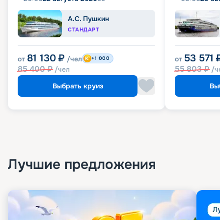
А.С. Пушкин
СТАНДАРТ
81 130
₽
53 571
от
/чел
от
+1 000
85 400
₽
55 803
₽
/чел
/ч
Выбрать круиз
Вы
Лучшие предложения