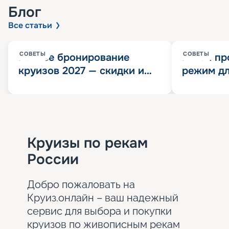
Блог
Все статьи
СОВЕТЫ
СОВЕТЫ
Раннее бронирование
Китай пр
круизов 2027 — скидки и
режим дл
розыгрыш 100 000
конца 202
Круизных миль
значит?
Круизы по рекам
России
Добро пожаловать на
Круиз.онлайн – ваш надежный
сервис для выбора и покупки
круизов по живописным рекам