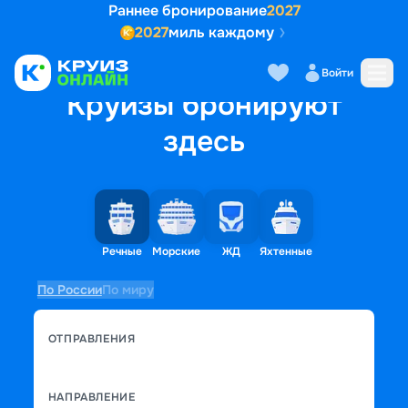
Раннее бронирование
2027
2027
миль каждому
Войти
Круизы бронируют
здесь
Речные
Морские
ЖД
Яхтенные
По России
По миру
ОТПРАВЛЕНИЯ
НАПРАВЛЕНИЕ