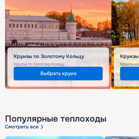
Круизы по Золотому Кольцу
Круизы
Круизы по Золотому Кольцу
Круизы на
Выбрать круиз
Популярные
теплоходы
Смотреть все