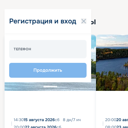
Популярные круизы
Регистрация и вход
Спецпредложение - 10%
ТЕЛЕФОН
Продолжить
14:30
15 августа 2026
сб
8
дн
/
7
нч
20:00
20 ав
20:00
22 августа 2026
сб
08:00
23 ав