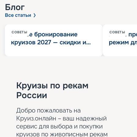
Блог
Все статьи
СОВЕТЫ
СОВЕТЫ
Раннее бронирование
Китай пр
круизов 2027 — скидки и
режим дл
розыгрыш 100 000
конца 202
Круизных миль
значит?
Круизы по рекам
России
Добро пожаловать на
Круиз.онлайн – ваш надежный
сервис для выбора и покупки
круизов по живописным рекам