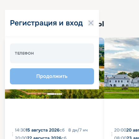
Популярные круизы
Регистрация и вход
Спецпредложение - 10%
ТЕЛЕФОН
Продолжить
14:30
15 августа 2026
сб
8
дн
/
7
нч
20:00
20 ав
20:00
22 августа 2026
сб
08:00
23 ав