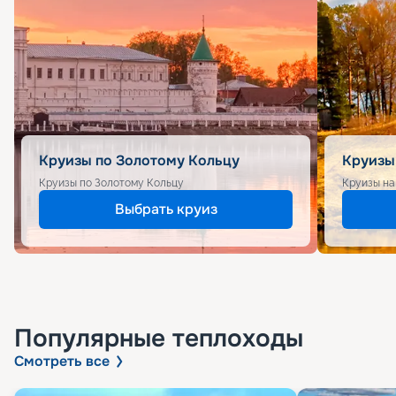
Круизы по Золотому Кольцу
Круизы
Круизы по Золотому Кольцу
Круизы на
Выбрать круиз
Популярные
теплоходы
Смотреть все