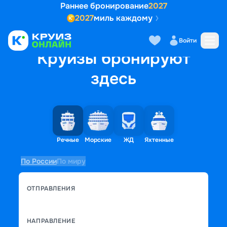
Раннее бронирование
2027
2027
миль каждому
Войти
Круизы бронируют
здесь
Речные
Морские
ЖД
Яхтенные
По России
По миру
ОТПРАВЛЕНИЯ
НАПРАВЛЕНИЕ