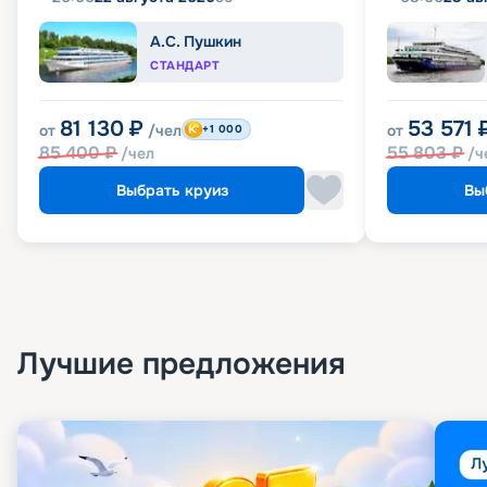
А.С. Пушкин
СТАНДАРТ
81 130
₽
53 571
от
/чел
от
+1 000
85 400
₽
55 803
₽
/чел
/ч
Выбрать круиз
Вы
Лучшие предложения