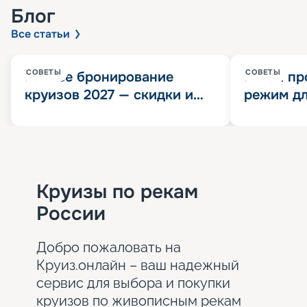
Блог
Все статьи
СОВЕТЫ
СОВЕТЫ
Раннее бронирование
Китай пр
круизов 2027 — скидки и
режим дл
розыгрыш 100 000
конца 202
Круизных миль
значит?
Круизы по рекам
России
Добро пожаловать на
Круиз.онлайн – ваш надежный
сервис для выбора и покупки
круизов по живописным рекам