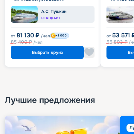
А.С. Пушкин
СТАНДАРТ
81 130
₽
53 571
от
/чел
от
+1 000
85 400
₽
55 803
₽
/чел
/ч
Выбрать круиз
Вы
Лучшие предложения