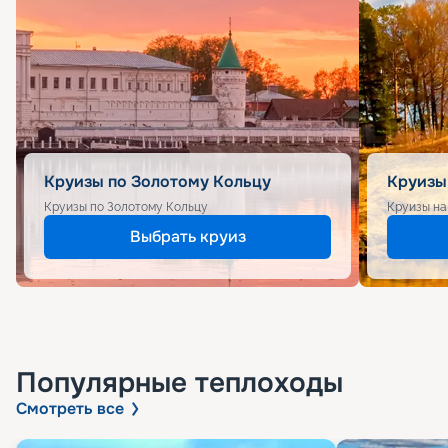
Круизы по Золотому Кольцу
Круизы
Круизы по Золотому Кольцу
Круизы на
Выбрать круиз
Популярные
теплоходы
Смотреть все