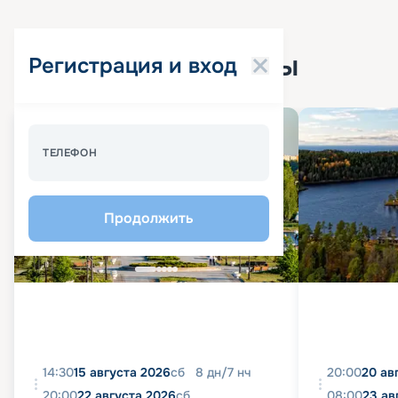
Популярные круизы
Регистрация и вход
Спецпредложение - 10%
ТЕЛЕФОН
Продолжить
14:30
15 августа 2026
сб
8
дн
/
7
нч
20:00
20 ав
20:00
22 августа 2026
сб
08:00
23 ав