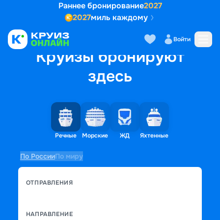
Раннее бронирование
2027
2027
миль каждому
Войти
Круизы бронируют
здесь
Речные
Морские
ЖД
Яхтенные
По России
По миру
ОТПРАВЛЕНИЯ
НАПРАВЛЕНИЕ