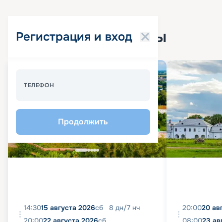
Популярные круизы
Регистрация и вход
Спецпредложение - 10%
ТЕЛЕФОН
Продолжить
14:30
15 августа 2026
сб
8
дн
/
7
нч
20:00
20 ав
20:00
22 августа 2026
сб
08:00
23 ав