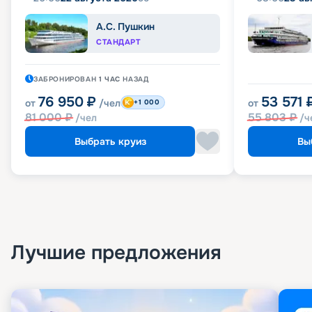
А.С. Пушкин
СТАНДАРТ
ЗАБРОНИРОВАН
1 ЧАС
НАЗАД
76 950
₽
53 571
от
/чел
от
+1 000
81 000
₽
55 803
₽
/чел
/ч
Выбрать круиз
Вы
Лучшие предложения