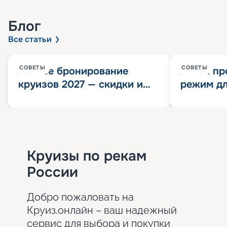
Блог
Все статьи
СОВЕТЫ
СОВЕТЫ
Раннее бронирование
Китай пр
круизов 2027 — скидки и
режим дл
розыгрыш 100 000
конца 202
Круизных миль
значит?
Круизы по рекам
России
Добро пожаловать на
Круиз.онлайн – ваш надежный
сервис для выбора и покупки