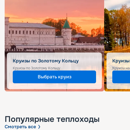
Круизы по Золотому Кольцу
Круизы
Круизы по Золотому Кольцу
Круизы на
Выбрать круиз
Популярные
теплоходы
Смотреть все