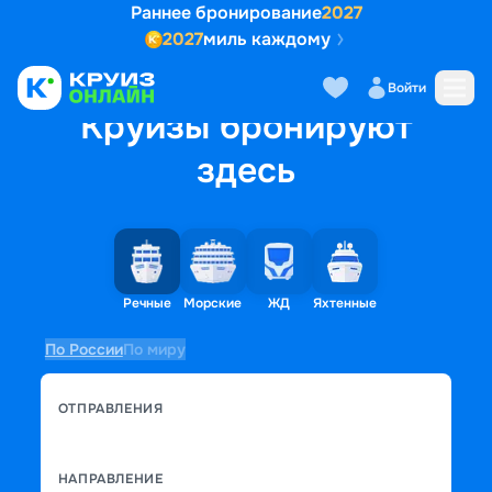
Раннее бронирование
2027
2027
миль каждому
Войти
Круизы бронируют
здесь
Речные
Морские
ЖД
Яхтенные
По России
По миру
ОТПРАВЛЕНИЯ
НАПРАВЛЕНИЕ