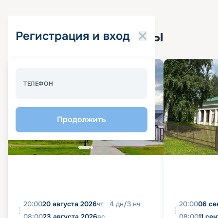
Популярные круизы
Регистрация и вход
ТЕЛЕФОН
Продолжить
20:00
20 августа 2026
чт
4
дн
/
3
нч
20:00
06 се
08:00
23 августа 2026
вс
08:00
11 се