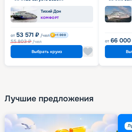
Тихий Дон
КОМФОРТ
53 571
₽
от
/чел
+1 000
66 000
55 803
₽
от
/чел
Выбрать круиз
Вы
Лучшие предложения