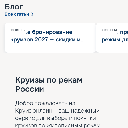
Блог
Все статьи
СОВЕТЫ
СОВЕТЫ
Раннее бронирование
Китай пр
круизов 2027 — скидки и
режим дл
розыгрыш 100 000
конца 202
Круизных миль
значит?
Круизы по рекам
России
Добро пожаловать на
Круиз.онлайн – ваш надежный
сервис для выбора и покупки
круизов по живописным рекам