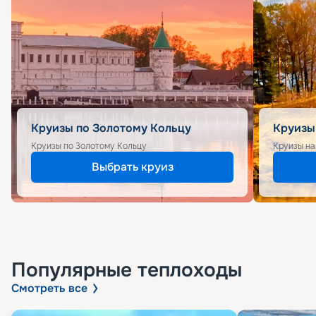
Круизы по Золотому Кольцу
Круизы
Круизы по Золотому Кольцу
Круизы на
Выбрать круиз
Популярные
теплоходы
Смотреть все