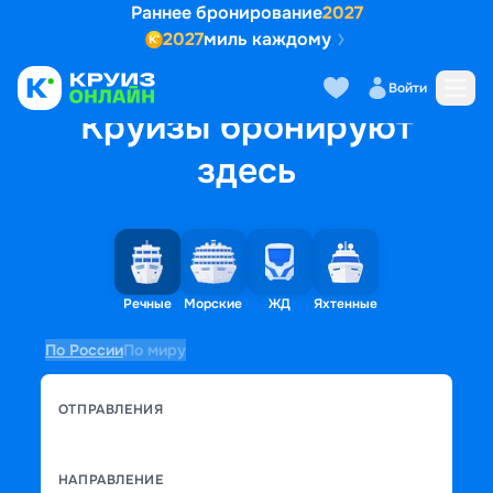
Раннее бронирование
2027
2027
миль каждому
Войти
Круизы бронируют
здесь
Речные
Морские
ЖД
Яхтенные
По России
По миру
ОТПРАВЛЕНИЯ
НАПРАВЛЕНИЕ