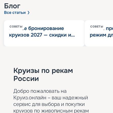
Блог
Все статьи
СОВЕТЫ
СОВЕТЫ
Раннее бронирование
Китай пр
круизов 2027 — скидки и
режим дл
розыгрыш 100 000
конца 202
Круизных миль
значит?
Круизы по рекам
России
Добро пожаловать на
Круиз.онлайн – ваш надежный
сервис для выбора и покупки
круизов по живописным рекам