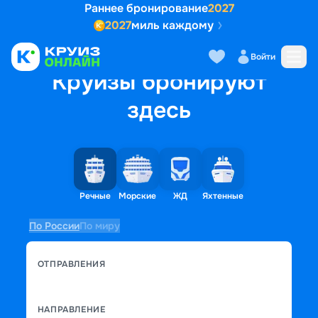
Раннее бронирование
2027
2027
миль каждому
Войти
Круизы бронируют
здесь
Речные
Морские
ЖД
Яхтенные
По России
По миру
ОТПРАВЛЕНИЯ
НАПРАВЛЕНИЕ