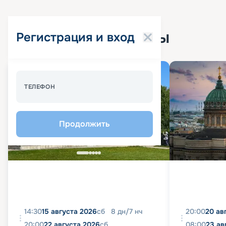
Популярные круизы
Регистрация и вход
Спецпредложение - 10%
ТЕЛЕФОН
Продолжить
14:30
15 августа 2026
сб
8
дн
/
7
нч
20:00
20 ав
20:00
22 августа 2026
сб
08:00
23 ав