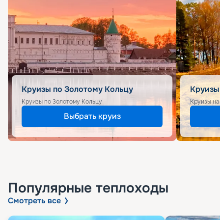
Круизы по Золотому Кольцу
Круизы
Круизы по Золотому Кольцу
Круизы на
Выбрать круиз
Популярные
теплоходы
Смотреть все