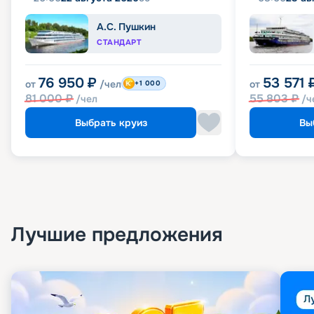
А.С. Пушкин
СТАНДАРТ
76 950
₽
53 571
от
/чел
от
+1 000
81 000
₽
55 803
₽
/чел
/ч
Выбрать круиз
Вы
Лучшие предложения