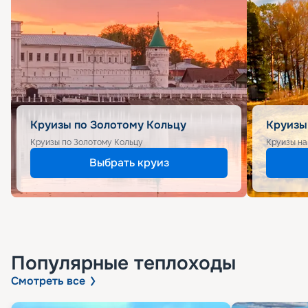
Круизы по Золотому Кольцу
Круизы
Круизы по Золотому Кольцу
Круизы на
Выбрать круиз
Популярные
теплоходы
Смотреть все