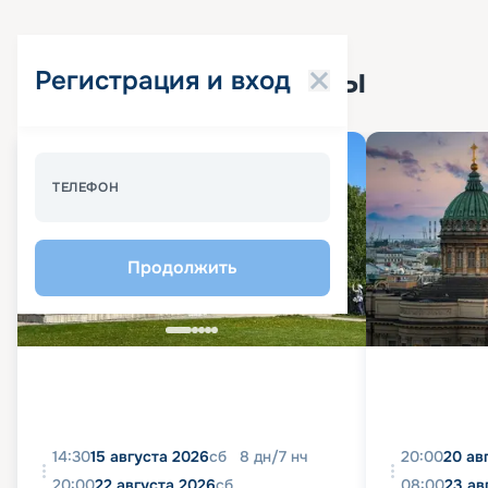
Популярные круизы
Регистрация и вход
Спецпредложение - 10%
ТЕЛЕФОН
Продолжить
14:30
15 августа 2026
сб
8
дн
/
7
нч
20:00
20 ав
20:00
22 августа 2026
сб
08:00
23 ав