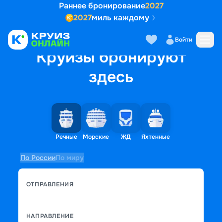
Раннее бронирование
2027
2027
миль каждому
Войти
Круизы бронируют
здесь
Речные
Морские
ЖД
Яхтенные
По России
По миру
ОТПРАВЛЕНИЯ
НАПРАВЛЕНИЕ