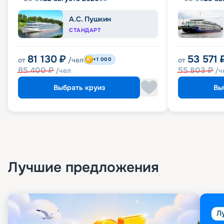
А.С. Пушкин
СТАНДАРТ
81 130
₽
53 571
от
/чел
от
+1 000
85 400
₽
55 803
₽
/чел
/ч
Выбрать круиз
Вы
Лучшие предложения