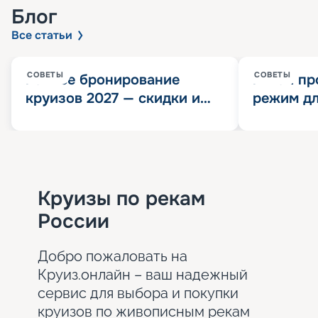
Блог
Все статьи
СОВЕТЫ
СОВЕТЫ
Раннее бронирование
Китай пр
круизов 2027 — скидки и
режим дл
розыгрыш 100 000
конца 202
Круизных миль
значит?
Круизы по рекам
России
Добро пожаловать на
Круиз.онлайн – ваш надежный
сервис для выбора и покупки
круизов по живописным рекам