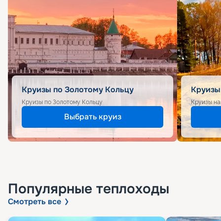
Круизы по Золотому Кольцу
Круизы
Круизы по Золотому Кольцу
Круизы на
Выбрать круиз
Популярные
теплоходы
Смотреть все