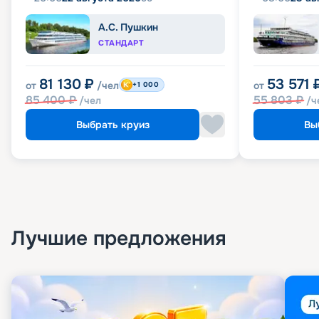
А.С. Пушкин
СТАНДАРТ
81 130
₽
53 571
от
/чел
от
+1 000
85 400
₽
55 803
₽
/чел
/ч
Выбрать круиз
Вы
Лучшие предложения