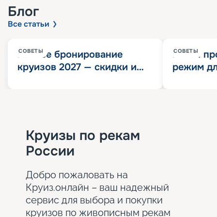
Блог
Все статьи
СОВЕТЫ
СОВЕТЫ
Раннее бронирование
Китай пр
круизов 2027 — скидки и
режим дл
розыгрыш 100 000
конца 202
Круизных миль
значит?
Круизы по рекам
России
Добро пожаловать на
Круиз.онлайн – ваш надежный
сервис для выбора и покупки
круизов по живописным рекам