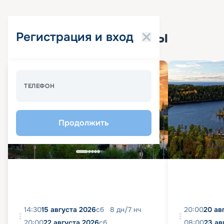
Популярные круизы
Регистрация и вход
Спецпредложение - 10%
ТЕЛЕФОН
Продолжить
14:30
15 августа 2026
сб
8
дн
/
7
нч
20:00
20 ав
20:00
22 августа 2026
сб
08:00
23 ав