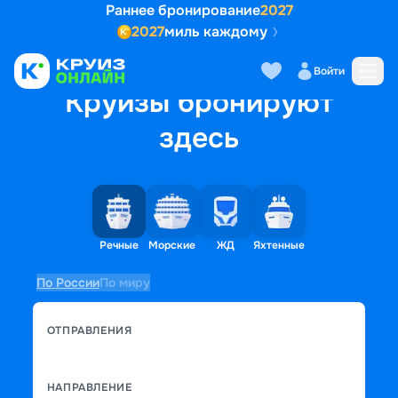
Раннее бронирование
2027
2027
миль каждому
Войти
Круизы бронируют
здесь
Речные
Морские
ЖД
Яхтенные
По России
По миру
ОТПРАВЛЕНИЯ
НАПРАВЛЕНИЕ