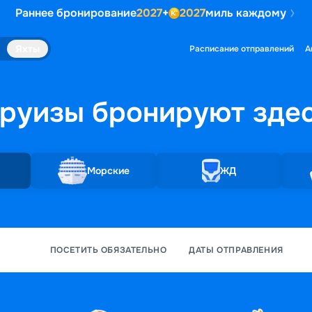
Раннее бронирование
2027
+
2027
миль каждому
Яхты
Расписание отправлений
А
руизы бронируют
зде
Морские
ЖД
ПОСЕТИТЬ ОБЯЗАТЕЛЬНО
ДАТЫ ОТПРАВЛЕНИЯ