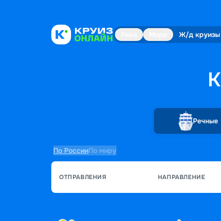
Река
Море
Ж/д круизы
К
Речные
По России
По миру
ОТПРАВЛЕНИЯ
НАПРАВЛЕНИЕ