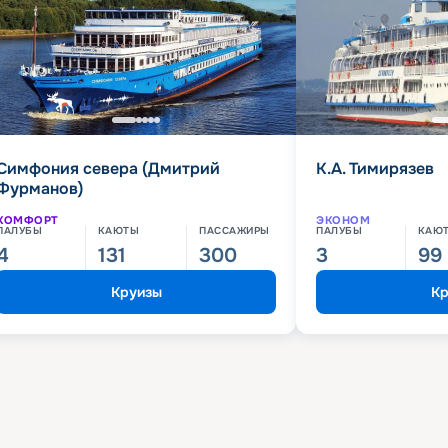
Симфония севера (Дмитрий
К.А. Тимирязев
Фурманов)
КОМФОРТ
ЭКОНОМ
ПАЛУБЫ
КАЮТЫ
ПАССАЖИРЫ
ПАЛУБЫ
КАЮ
4
131
300
3
99
Круизы
Кр