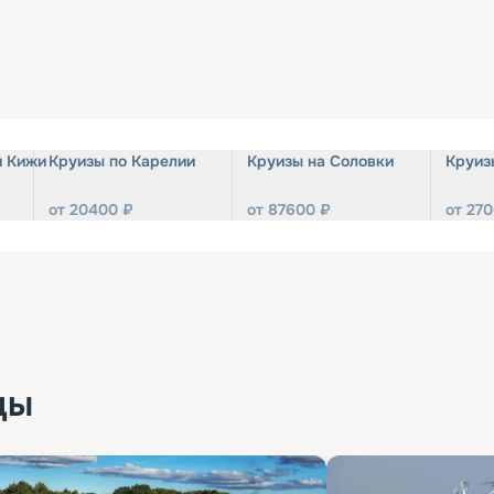
и Кижи
Круизы по Карелии
Круизы на Соловки
Круиз
от
20400
₽
от
87600
₽
от
270
ды