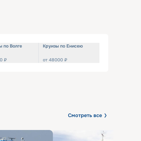
ы по Волге
Круизы по Енисею
0
₽
от
48000
₽
Смотреть все