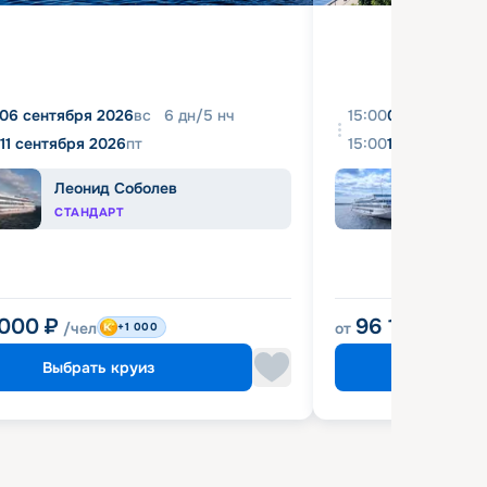
06 сентября 2026
вс
6
дн
/
5
нч
15:00
08 августа 2
11 сентября 2026
пт
15:00
18 августа 2
Леонид Соболев
Иван
СТАНДАРТ
КОМФ
 000
₽
96 120
₽
/чел
от
/чел
+1 000
Выбрать круиз
Выбрат