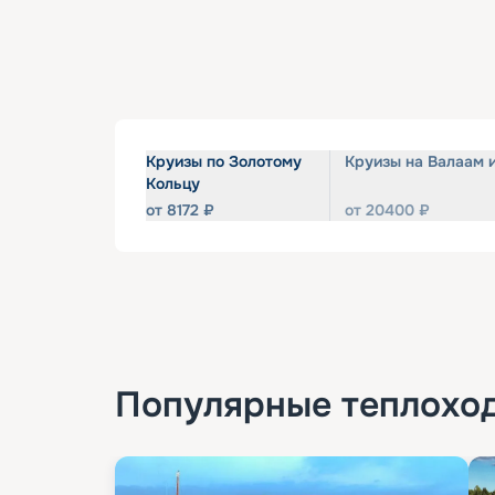
Круизы по Золотому
Круизы на Валаам 
Кольцу
от
8172
₽
от
20400
₽
Популярные
теплохо