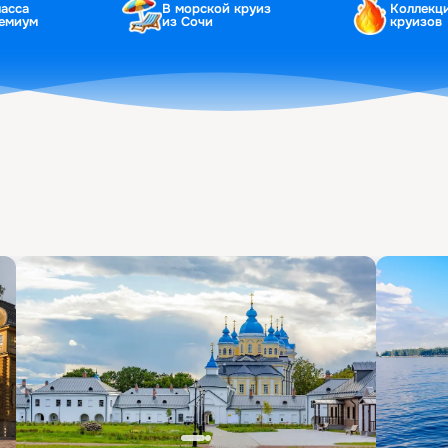
ласса
В морской круиз
Коллекц
ремиум
из Сочи
круизов