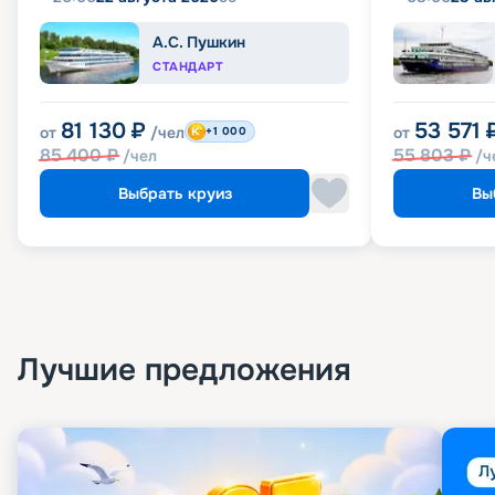
А.С. Пушкин
СТАНДАРТ
81 130
₽
53 571
от
/чел
от
+1 000
85 400
₽
55 803
₽
/чел
/ч
Выбрать круиз
Вы
Лучшие предложения