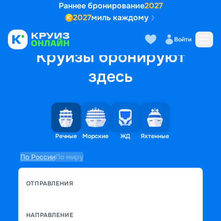
Раннее бронирование
2027
2027
миль каждому
Войти
Круизы бронируют
здесь
Речные
Морские
ЖД
Яхтенные
По России
По миру
ОТПРАВЛЕНИЯ
НАПРАВЛЕНИЕ