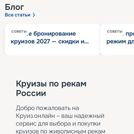
Блог
Все статьи
СОВЕТЫ
СОВЕТЫ
Раннее бронирование
Китай пр
круизов 2027 — скидки и
режим дл
розыгрыш 100 000
конца 202
Круизных миль
значит?
Круизы по рекам
России
Добро пожаловать на
Круиз.онлайн – ваш надежный
сервис для выбора и покупки
круизов по живописным рекам