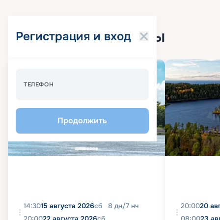
Популярные круизы
Регистрация и вход
Спецпредложение - 10%
ТЕЛЕФОН
Продолжить
14:30
15 августа 2026
сб
8
дн
/
7
нч
20:00
20 ав
20:00
22 августа 2026
сб
08:00
23 ав