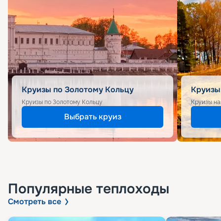
Круизы по Золотому Кольцу
Круизы
Круизы по Золотому Кольцу
Круизы на
Выбрать круиз
Популярные
теплоходы
Смотреть все