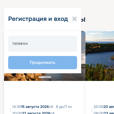
Популярные круизы
Регистрация и вход
Спецпредложение - 10%
ТЕЛЕФОН
Продолжить
14:30
15 августа 2026
сб
8
дн
/
7
нч
20:00
20 ав
20:00
22 августа 2026
сб
08:00
23 ав