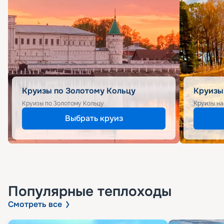
Круизы по Золотому Кольцу
Круизы
Круизы по Золотому Кольцу
Круизы на
Выбрать круиз
Популярные
теплоходы
Смотреть все