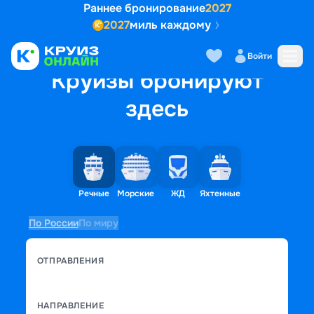
Раннее бронирование
2027
2027
миль каждому
Войти
Круизы бронируют
здесь
Речные
Морские
ЖД
Яхтенные
По России
По миру
ОТПРАВЛЕНИЯ
НАПРАВЛЕНИЕ