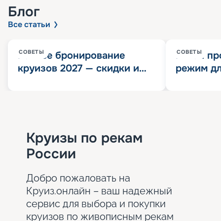
Блог
Все статьи
СОВЕТЫ
СОВЕТЫ
Раннее бронирование
Китай пр
круизов 2027 — скидки и
режим дл
розыгрыш 100 000
конца 202
Круизных миль
значит?
Круизы по рекам
России
Добро пожаловать на
Круиз.онлайн – ваш надежный
сервис для выбора и покупки
круизов по живописным рекам