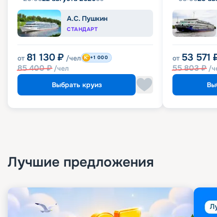
А.С. Пушкин
СТАНДАРТ
81 130
₽
53 571
от
/чел
от
+1 000
85 400
₽
55 803
₽
/чел
/ч
Выбрать круиз
Вы
Лучшие предложения