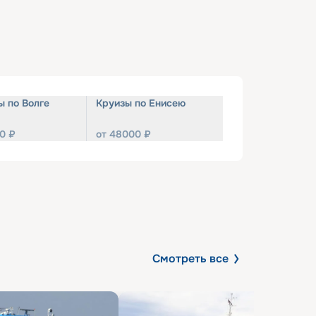
ы по Волге
Круизы по Енисею
0
₽
от
48000
₽
Смотреть все