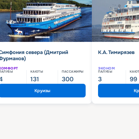
Симфония севера (Дмитрий
К.А. Тимирязев
Фурманов)
КОМФОРТ
ЭКОНОМ
ПАЛУБЫ
КАЮТЫ
ПАССАЖИРЫ
ПАЛУБЫ
КАЮ
4
131
300
3
99
Круизы
Кр