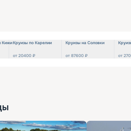
и Кижи
Круизы по Карелии
Круизы на Соловки
Круиз
от
20400
₽
от
87600
₽
от
270
ды