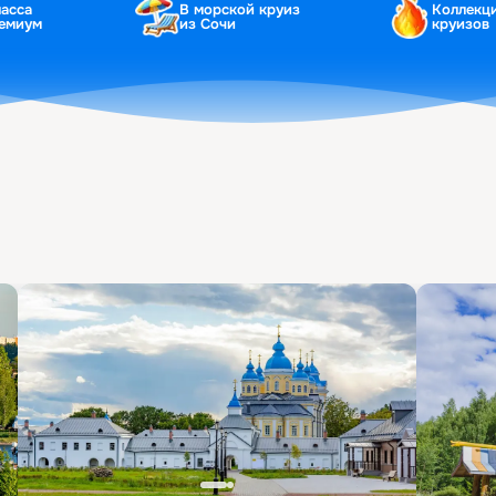
ласса
В морской круиз
Коллекц
ремиум
из Сочи
круизов