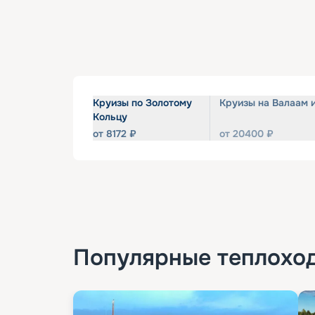
Круизы по Золотому
Круизы на Валаам 
Кольцу
от
8172
₽
от
20400
₽
Популярные
теплохо