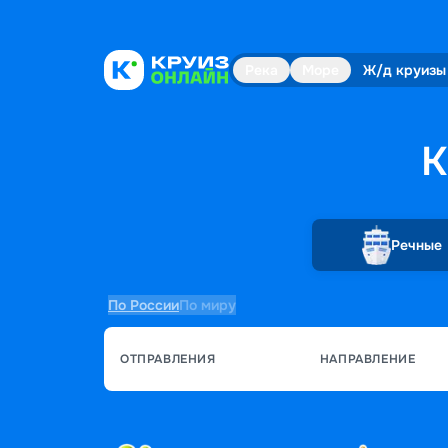
Река
Море
Ж/д круизы
К
Речные
По России
По миру
ОТПРАВЛЕНИЯ
НАПРАВЛЕНИЕ