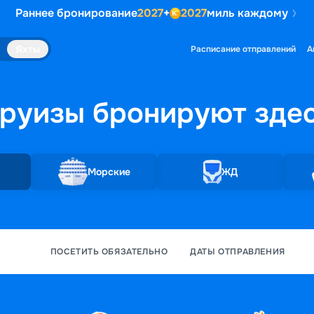
Раннее бронирование
2027
+
2027
миль каждому
Яхты
Расписание отправлений
А
руизы бронируют
зде
Морские
ЖД
ПОСЕТИТЬ ОБЯЗАТЕЛЬНО
ДАТЫ ОТПРАВЛЕНИЯ