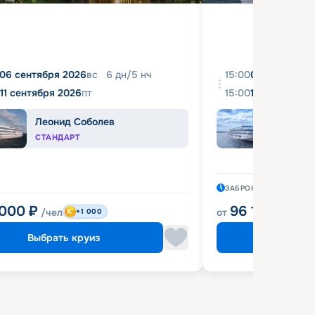
06 сентября 2026
вс
6
дн
/
5
нч
15:00
08 августа 2
11 сентября 2026
пт
15:00
18 августа 2
Леонид Соболев
Иван
СТАНДАРТ
КОМФ
ЗАБРОНИРОВАН
1 ЧАС
 000
₽
96 120
₽
/чел
от
/чел
+1 000
Выбрать круиз
Выбрат