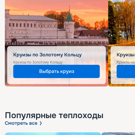
Круизы по Золотому Кольцу
Круизы
Круизы по Золотому Кольцу
Круизы на
Выбрать круиз
Популярные
теплоходы
Смотреть все