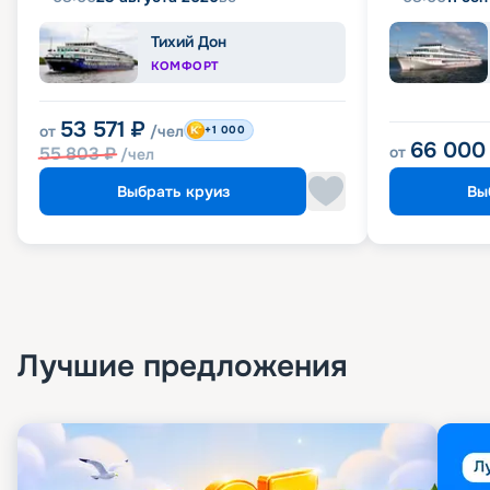
Тихий Дон
КОМФОРТ
53 571
₽
от
/чел
+1 000
66 000
55 803
₽
от
/чел
Выбрать круиз
Вы
Лучшие предложения