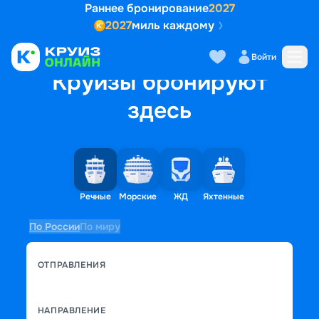
Раннее бронирование
2027
2027
миль каждому
Войти
Круизы бронируют
здесь
Речные
Морские
ЖД
Яхтенные
По России
По миру
ОТПРАВЛЕНИЯ
НАПРАВЛЕНИЕ