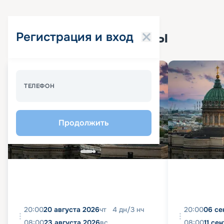
Популярные круизы
Регистрация и вход
ТЕЛЕФОН
Продолжить
20:00
20 августа 2026
чт
4
дн
/
3
нч
20:00
06 се
08:00
23 августа 2026
вс
08:00
11 се