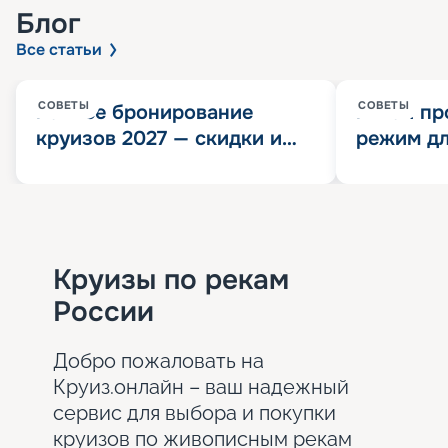
Блог
Все статьи
СОВЕТЫ
СОВЕТЫ
Раннее бронирование
Китай пр
круизов 2027 — скидки и
режим дл
розыгрыш 100 000
конца 202
Круизных миль
значит?
Круизы по рекам
России
Добро пожаловать на
Круиз.онлайн – ваш надежный
сервис для выбора и покупки
круизов по живописным рекам