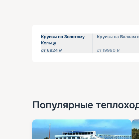
Круизы по Золотому
Круизы на Валаам 
Кольцу
от
6924
₽
от
19990
₽
Популярные
теплохо