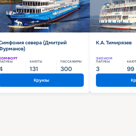
Симфония севера (Дмитрий
К.А. Тимирязев
Фурманов)
КОМФОРТ
ЭКОНОМ
ПАЛУБЫ
КАЮТЫ
ПАССАЖИРЫ
ПАЛУБЫ
КАЮ
4
131
300
3
99
Круизы
Кр