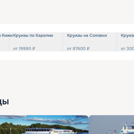
и Кижи
Круизы по Карелии
Круизы на Соловки
Круиз
от
19990
₽
от
87600
₽
от
30
ды