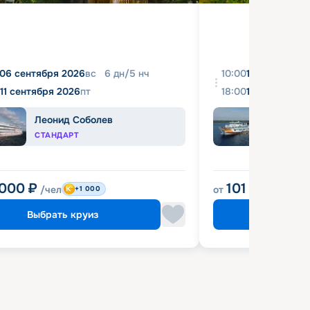
06 сентября 2026
вс
6
дн
/
5
нч
10:00
10 августа 2
11 сентября 2026
пт
18:00
16 августа 2
Леонид Соболев
Прин
СТАНДАРТ
КОМФ
 000
₽
101 900
₽
/чел
от
/че
+1 000
Выбрать круиз
Выбрат