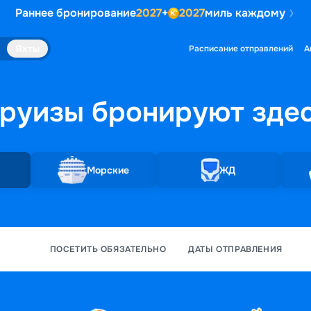
Раннее бронирование
2027
+
2027
миль каждому
Яхты
Расписание отправлений
А
руизы бронируют
зде
Морские
ЖД
ПОСЕТИТЬ ОБЯЗАТЕЛЬНО
ДАТЫ ОТПРАВЛЕНИЯ