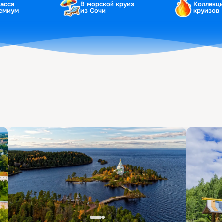
ласса
В морской круиз
Коллекц
ремиум
из Сочи
круизов