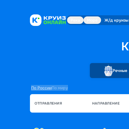
Река
Море
Ж/д круизы
К
Речные
По России
По миру
ОТПРАВЛЕНИЯ
НАПРАВЛЕНИЕ