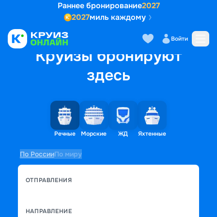
Раннее бронирование
2027
2027
миль каждому
Войти
Круизы бронируют
здесь
Речные
Морские
ЖД
Яхтенные
По России
По миру
ОТПРАВЛЕНИЯ
НАПРАВЛЕНИЕ