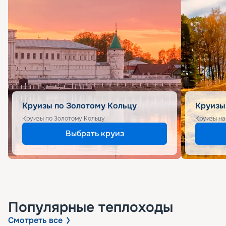
Круизы по Золотому Кольцу
Круизы
Круизы по Золотому Кольцу
Круизы на
Выбрать круиз
Популярные
теплоходы
Смотреть все