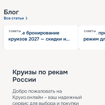
Блог
Все статьи
СОВЕТЫ
СОВЕТЫ
Раннее бронирование
Китай пр
круизов 2027 — скидки и
режим дл
розыгрыш 100 000
конца 202
Круизных миль
значит?
Круизы по рекам
России
Добро пожаловать на
Круиз.онлайн – ваш надежный
сервис для выбора и покупки