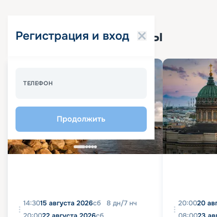
Популярные круизы
Регистрация и вход
Спецпредложение - 10%
ТЕЛЕФОН
Продолжить
14:30
15 августа 2026
сб
8
дн
/
7
нч
20:00
20 ав
20:00
22 августа 2026
сб
08:00
23 ав