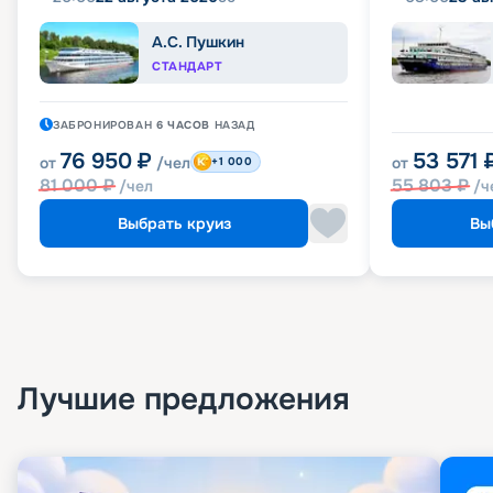
А.С. Пушкин
СТАНДАРТ
ЗАБРОНИРОВАН
6 ЧАСОВ
НАЗАД
76 950
₽
53 571
от
/чел
от
+1 000
81 000
₽
55 803
₽
/чел
/ч
Выбрать круиз
Вы
Лучшие предложения