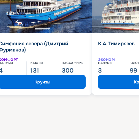
Симфония севера (Дмитрий
К.А. Тимирязев
Фурманов)
КОМФОРТ
ЭКОНОМ
ПАЛУБЫ
КАЮТЫ
ПАССАЖИРЫ
ПАЛУБЫ
КАЮ
4
131
300
3
99
Круизы
Кр