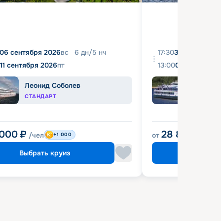
06 сентября 2026
вс
6
дн
/
5
нч
17:30
31 августа 20
11 сентября 2026
пт
13:00
04 сентября 
Леонид Соболев
Башк
СТАНДАРТ
ЭКОН
 000
₽
28 800
₽
/чел
от
/чел
+1 000
Выбрать круиз
Выбрат