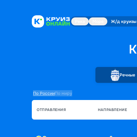
Река
Море
Ж/д круизы
К
Речные
По России
По миру
ОТПРАВЛЕНИЯ
НАПРАВЛЕНИЕ