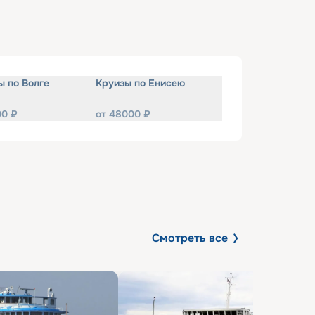
ы по Волге
Круизы по Енисею
00
₽
от
48000
₽
Смотреть все