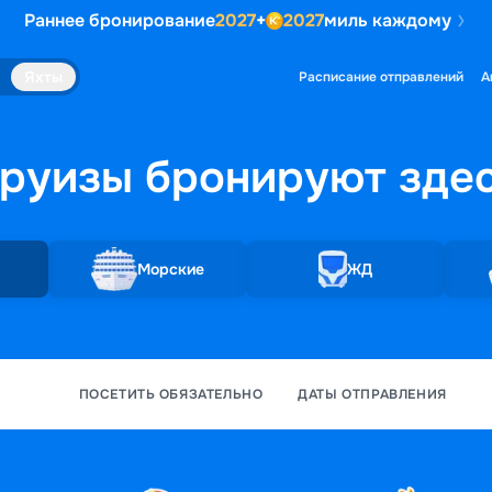
Раннее бронирование
2027
+
2027
миль каждому
Яхты
Расписание отправлений
А
руизы бронируют
зде
Морские
ЖД
ПОСЕТИТЬ ОБЯЗАТЕЛЬНО
ДАТЫ ОТПРАВЛЕНИЯ