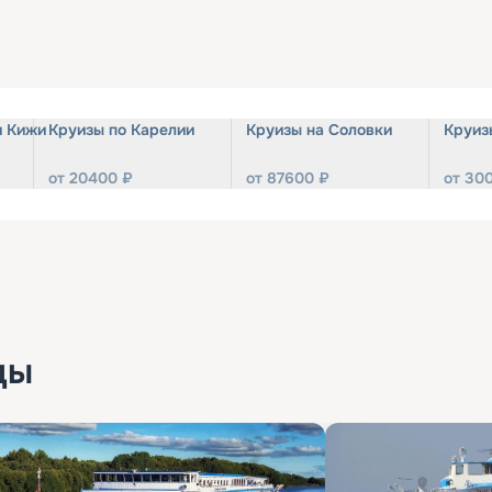
и Кижи
Круизы по Карелии
Круизы на Соловки
Круиз
от
20400
₽
от
87600
₽
от
30
ды