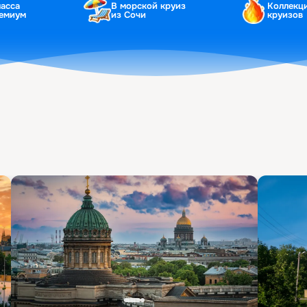
ласса
В морской круиз
Коллекц
ремиум
из Сочи
круизов