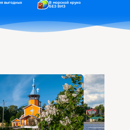
ия выгодных
В морской круиз
БЕЗ ВИЗ