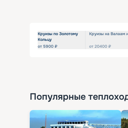
Круизы по Золотому
Круизы на Валаам 
Кольцу
от
5900
₽
от
20400
₽
Популярные
теплохо