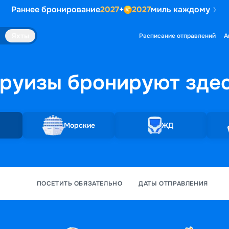
Раннее бронирование
2027
+
2027
миль каждому
Яхты
Расписание отправлений
А
руизы бронируют
зде
Морские
ЖД
ПОСЕТИТЬ ОБЯЗАТЕЛЬНО
ДАТЫ ОТПРАВЛЕНИЯ