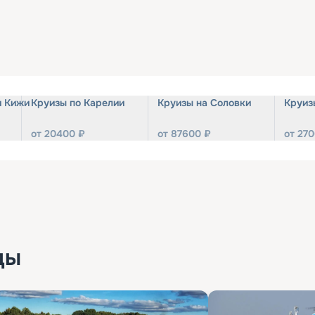
и Кижи
Круизы по Карелии
Круизы на Соловки
Круиз
от
20400
₽
от
87600
₽
от
270
ды