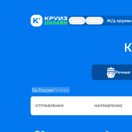
Река
Море
Ж/д круизы
К
Речные
По России
По миру
ОТПРАВЛЕНИЯ
НАПРАВЛЕНИЕ