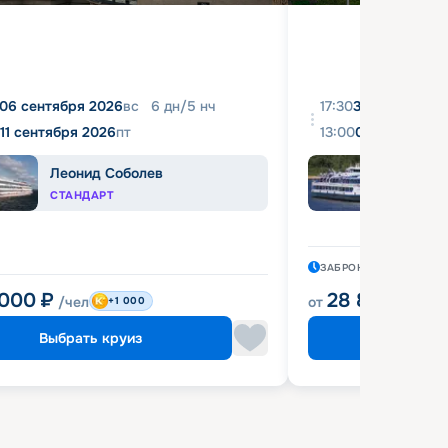
06 сентября 2026
вс
6
дн
/
5
нч
17:30
31 августа 20
11 сентября 2026
пт
13:00
04 сентября 
Леонид Соболев
Башк
СТАНДАРТ
ЭКОН
ЗАБРОНИРОВАН
11 ЧА
 000
₽
28 800
₽
/чел
от
/чел
+1 000
Выбрать круиз
Выбрат