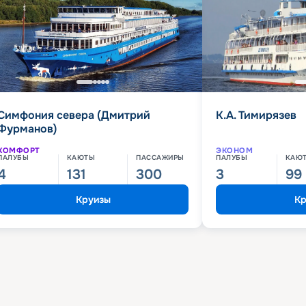
Симфония севера (Дмитрий
К.А. Тимирязев
Фурманов)
КОМФОРТ
ЭКОНОМ
ПАЛУБЫ
КАЮТЫ
ПАССАЖИРЫ
ПАЛУБЫ
КАЮ
4
131
300
3
99
Круизы
Кр