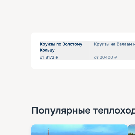
Круизы по Золотому
Круизы на Валаам 
Кольцу
от
8172
₽
от
20400
₽
Популярные
теплохо