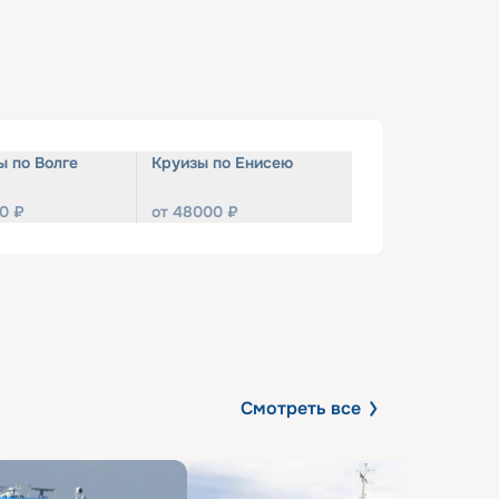
ы по Волге
Круизы по Енисею
0
₽
от
48000
₽
Смотреть все