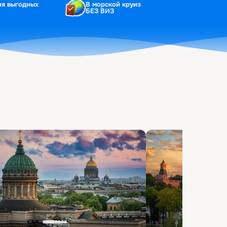
ия выгодных
В морской круиз
БЕЗ ВИЗ