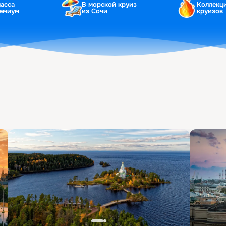
ласса
В морской круиз
Коллекц
ремиум
из Сочи
круизов