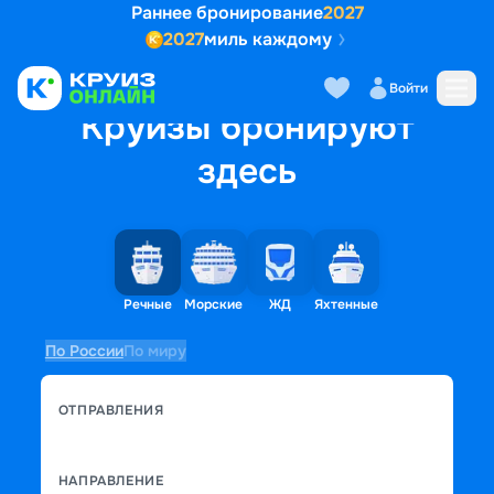
Раннее бронирование
2027
2027
миль каждому
Войти
Круизы бронируют
здесь
Речные
Морские
ЖД
Яхтенные
По России
По миру
ОТПРАВЛЕНИЯ
НАПРАВЛЕНИЕ