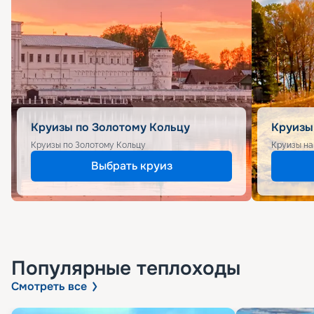
Круизы по Золотому Кольцу
Круизы
Круизы по Золотому Кольцу
Круизы на
Выбрать круиз
Популярные
теплоходы
Смотреть все