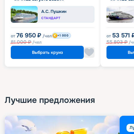
А.С. Пушкин
СТАНДАРТ
76 950
₽
53 571
от
/чел
от
+1 000
81 000
₽
55 803
₽
/чел
/ч
Выбрать круиз
Вы
Лучшие предложения