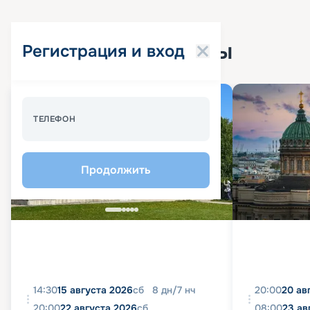
Популярные круизы
Регистрация и вход
Спецпредложение - 10%
ТЕЛЕФОН
Продолжить
14:30
15 августа 2026
сб
8
дн
/
7
нч
20:00
20 ав
20:00
22 августа 2026
сб
08:00
23 ав