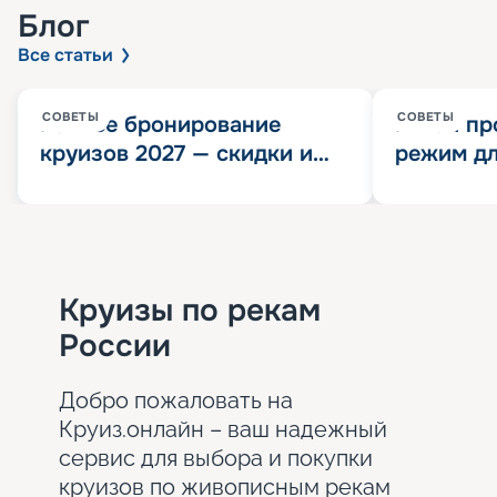
Блог
Все статьи
СОВЕТЫ
СОВЕТЫ
Раннее бронирование
Китай пр
круизов 2027 — скидки и
режим дл
розыгрыш 100 000
конца 202
Круизных миль
значит?
Круизы по рекам
России
Добро пожаловать на
Круиз.онлайн – ваш надежный
сервис для выбора и покупки
круизов по живописным рекам