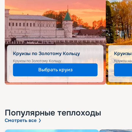
Круизы по Золотому Кольцу
Круизы
Круизы по Золотому Кольцу
Круизы на
Выбрать круиз
Популярные
теплоходы
Смотреть все