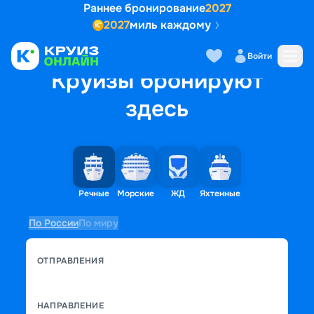
Раннее бронирование
2027
2027
миль каждому
Войти
Круизы бронируют
здесь
Речные
Морские
ЖД
Яхтенные
По России
По миру
ОТПРАВЛЕНИЯ
НАПРАВЛЕНИЕ