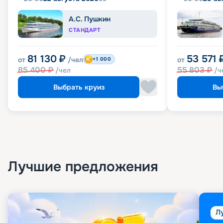
А.С. Пушкин
СТАНДАРТ
81 130
₽
53 571
от
/чел
от
+1 000
85 400
₽
55 803
₽
/чел
/ч
Выбрать круиз
Вы
Лучшие предложения