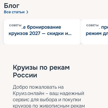
Блог
Все статьи
СОВЕТЫ
СОВЕТЫ
Раннее бронирование
Китай пр
круизов 2027 — скидки и
режим дл
розыгрыш 100 000
конца 202
Круизных миль
значит?
Круизы по рекам
России
Добро пожаловать на
Круиз.онлайн – ваш надежный
сервис для выбора и покупки
круизов по живописным рекам