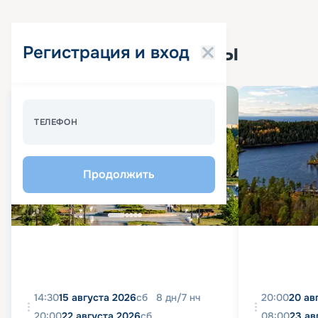
Популярные круизы
Регистрация и вход
Спецпредложение - 10%
ТЕЛЕФОН
Продолжить
14:30
15 августа 2026
сб
8
дн
/
7
нч
20:00
20 ав
20:00
22 августа 2026
сб
08:00
23 ав