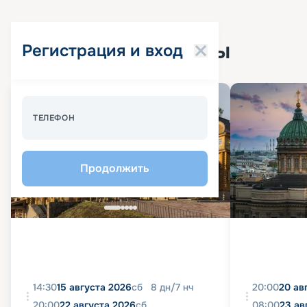
Популярные круизы
Регистрация и вход
Спецпредложение - 10%
ТЕЛЕФОН
Продолжить
14:30
15 августа 2026
сб
8
дн
/
7
нч
20:00
20 ав
20:00
22 августа 2026
сб
08:00
23 ав