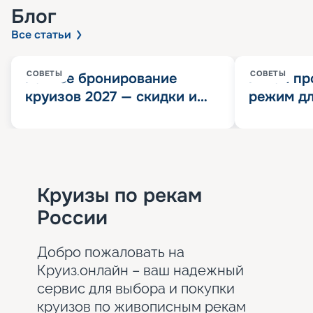
Блог
Все статьи
СОВЕТЫ
СОВЕТЫ
Раннее бронирование
Китай пр
круизов 2027 — скидки и
режим дл
розыгрыш 100 000
конца 202
Круизных миль
значит?
Круизы по рекам
России
Добро пожаловать на
Круиз.онлайн – ваш надежный
сервис для выбора и покупки
круизов по живописным рекам