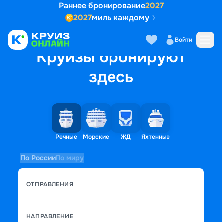
Раннее бронирование
2027
2027
миль каждому
Войти
Круизы бронируют
здесь
Речные
Морские
ЖД
Яхтенные
По России
По миру
ОТПРАВЛЕНИЯ
НАПРАВЛЕНИЕ