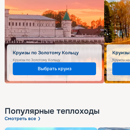
Круизы по Золотому Кольцу
Круизы
Круизы по Золотому Кольцу
Круизы на
Выбрать круиз
Популярные
теплоходы
Смотреть все