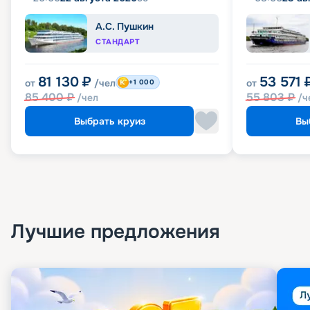
А.С. Пушкин
СТАНДАРТ
81 130
₽
53 571
от
/чел
от
+1 000
85 400
₽
55 803
₽
/чел
/ч
Выбрать круиз
Вы
Лучшие предложения