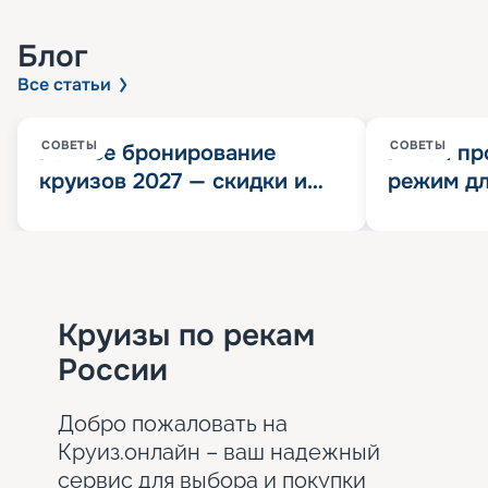
Блог
Все статьи
СОВЕТЫ
СОВЕТЫ
Раннее бронирование
Китай пр
круизов 2027 — скидки и
режим дл
розыгрыш 100 000
конца 202
Круизных миль
значит?
Круизы по рекам
России
Добро пожаловать на
Круиз.онлайн – ваш надежный
сервис для выбора и покупки