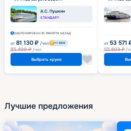
А.С. Пушкин
СТАНДАРТ
ЗАБРОНИРОВАН
51 МИНУТА
НАЗАД
81 130
₽
53 571
от
/чел
от
+1 000
85 400
₽
55 803
₽
/чел
/ч
Выбрать круиз
Вы
Лучшие предложения