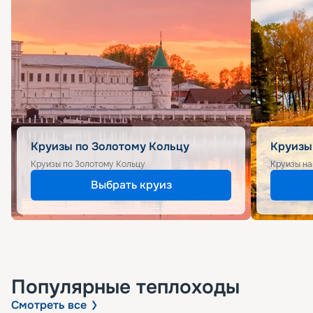
Круизы по Золотому Кольцу
Круизы
Круизы по Золотому Кольцу
Круизы на
Выбрать круиз
Популярные
теплоходы
Смотреть все