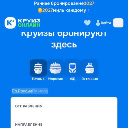
Раннее бронирование
2027
2027
миль каждому
Войти
Круизы бронируют
здесь
Речные
Морские
ЖД
Яхтенные
По России
По миру
ОТПРАВЛЕНИЯ
НАПРАВЛЕНИЕ