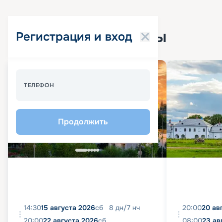
Популярные круизы
Регистрация и вход
Спецпредложение - 10%
ТЕЛЕФОН
Продолжить
14:30
15 августа 2026
сб
8
дн
/
7
нч
20:00
20 ав
20:00
22 августа 2026
сб
08:00
23 ав