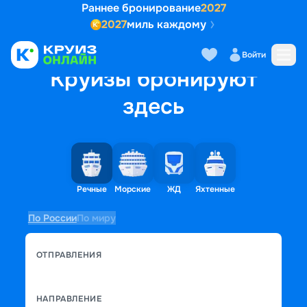
Раннее бронирование
2027
2027
миль каждому
Войти
Круизы бронируют
здесь
Речные
Морские
ЖД
Яхтенные
По России
По миру
ОТПРАВЛЕНИЯ
НАПРАВЛЕНИЕ