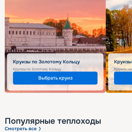
Круизы по Золотому Кольцу
Круизы
Круизы по Золотому Кольцу
Круизы на
Выбрать круиз
Популярные
теплоходы
Смотреть все