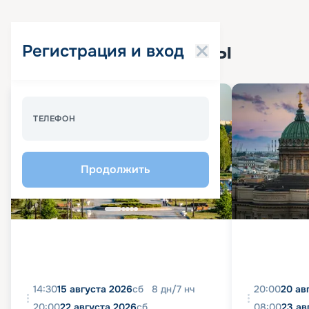
Популярные круизы
Регистрация и вход
Спецпредложение - 10%
ТЕЛЕФОН
Продолжить
14:30
15 августа 2026
сб
8
дн
/
7
нч
20:00
20 ав
20:00
22 августа 2026
сб
08:00
23 ав