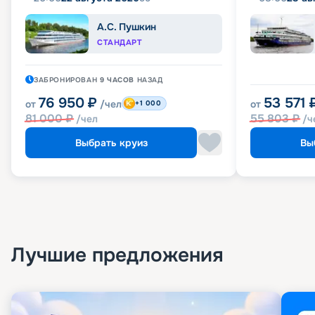
А.С. Пушкин
СТАНДАРТ
ЗАБРОНИРОВАН
9 ЧАСОВ
НАЗАД
76 950
₽
53 571
от
/чел
от
+1 000
81 000
₽
55 803
₽
/чел
/ч
Выбрать круиз
Вы
Лучшие предложения