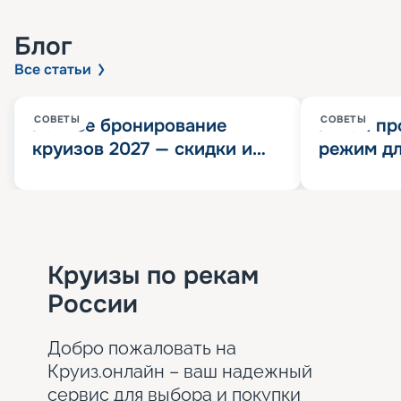
Блог
Все статьи
СОВЕТЫ
СОВЕТЫ
Раннее бронирование
Китай пр
круизов 2027 — скидки и
режим дл
розыгрыш 100 000
конца 202
Круизных миль
значит?
Круизы по рекам
России
Добро пожаловать на
Круиз.онлайн – ваш надежный
сервис для выбора и покупки