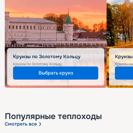
Круизы по Золотому Кольцу
Круизы
Круизы по Золотому Кольцу
Круизы на
Выбрать круиз
Популярные
теплоходы
Смотреть все