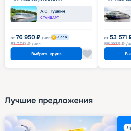
А.С. Пушкин
СТАНДАРТ
76 950
₽
53 571
от
/чел
от
+1 000
81 000
₽
55 803
₽
/чел
/ч
Выбрать круиз
Вы
Лучшие предложения