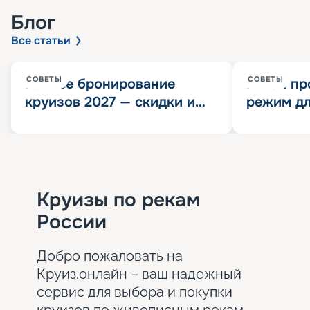
Блог
Все статьи
СОВЕТЫ
СОВЕТЫ
Раннее бронирование
Китай пр
круизов 2027 — скидки и
режим дл
розыгрыш 100 000
конца 202
Круизных миль
значит?
Круизы по рекам
России
Добро пожаловать на
Круиз.онлайн – ваш надежный
сервис для выбора и покупки