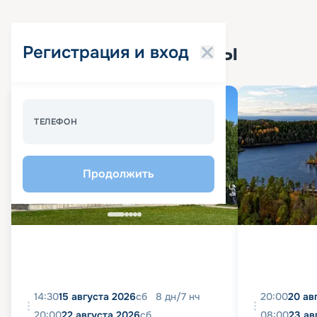
Популярные круизы
Регистрация и вход
Спецпредложение - 10%
ТЕЛЕФОН
Продолжить
14:30
15 августа 2026
сб
8
дн
/
7
нч
20:00
20 ав
20:00
22 августа 2026
сб
08:00
23 ав