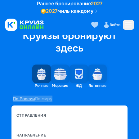
Раннее бронирование
2027
2027
миль каждому
Войти
Круизы бронируют
здесь
Речные
Морские
ЖД
Яхтенные
По России
По миру
ОТПРАВЛЕНИЯ
НАПРАВЛЕНИЕ