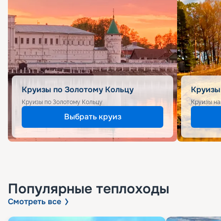
Круизы по Золотому Кольцу
Круизы
Круизы по Золотому Кольцу
Круизы на
Выбрать круиз
Популярные
теплоходы
Смотреть все