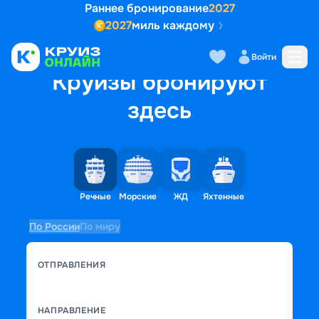
Раннее бронирование
2027
2027
миль каждому
Войти
Круизы бронируют
здесь
Речные
Морские
ЖД
Яхтенные
По России
По миру
ОТПРАВЛЕНИЯ
НАПРАВЛЕНИЕ