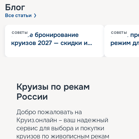
Блог
Все статьи
СОВЕТЫ
СОВЕТЫ
Раннее бронирование
Китай пр
круизов 2027 — скидки и
режим дл
розыгрыш 100 000
конца 202
Круизных миль
значит?
Круизы по рекам
России
Добро пожаловать на
Круиз.онлайн – ваш надежный
сервис для выбора и покупки
круизов по живописным рекам