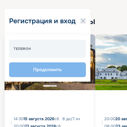
Популярные круизы
Регистрация и вход
Спецпредложение - 10%
ТЕЛЕФОН
Продолжить
14:30
15 августа 2026
сб
8
дн
/
7
нч
20:00
20 ав
20:00
22 августа 2026
сб
08:00
23 ав