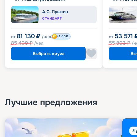
А.С. Пушкин
СТАНДАРТ
81 130
₽
53 571
от
/чел
от
+1 000
85 400
₽
55 803
₽
/чел
/ч
Выбрать круиз
Вы
Лучшие предложения