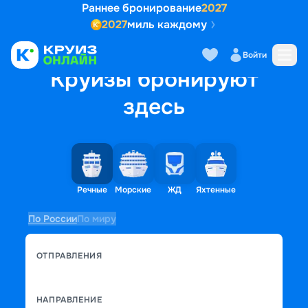
Раннее бронирование
2027
2027
миль каждому
Войти
Круизы бронируют
здесь
Речные
Морские
ЖД
Яхтенные
По России
По миру
ОТПРАВЛЕНИЯ
НАПРАВЛЕНИЕ