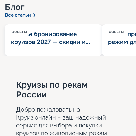
Блог
Все статьи
СОВЕТЫ
СОВЕТЫ
Раннее бронирование
Китай пр
круизов 2027 — скидки и
режим дл
розыгрыш 100 000
конца 202
Круизных миль
значит?
Круизы по рекам
России
Добро пожаловать на
Круиз.онлайн – ваш надежный
сервис для выбора и покупки
круизов по живописным рекам