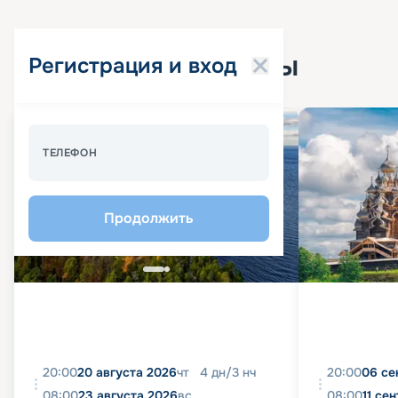
Популярные круизы
Регистрация и вход
ТЕЛЕФОН
Продолжить
20:00
20 августа 2026
чт
4
дн
/
3
нч
20:00
06 се
08:00
23 августа 2026
вс
08:00
11 се