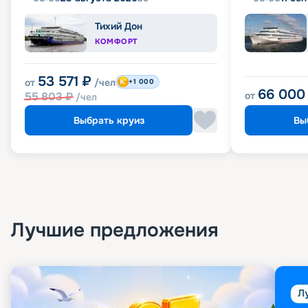
Тихий Дон
КОМФОРТ
53 571
₽
от
/чел
+1 000
66 000
55 803
₽
от
/чел
Выбрать круиз
Вы
Лучшие предложения