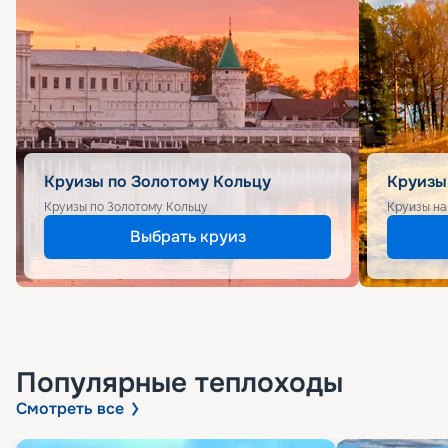
Круизы по Золотому Кольцу
Круизы
Круизы по Золотому Кольцу
Круизы на
Выбрать круиз
Популярные
теплоходы
Смотреть все