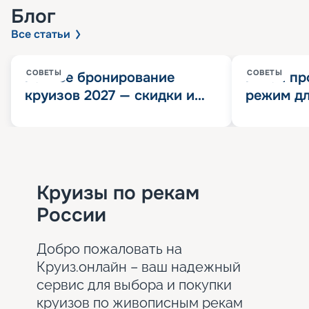
Блог
Все статьи
СОВЕТЫ
СОВЕТЫ
Раннее бронирование
Китай пр
круизов 2027 — скидки и
режим дл
розыгрыш 100 000
конца 202
Круизных миль
значит?
Круизы по рекам
России
Добро пожаловать на
Круиз.онлайн – ваш надежный
сервис для выбора и покупки
круизов по живописным рекам