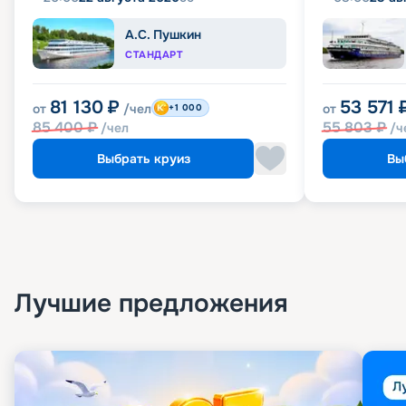
А.С. Пушкин
СТАНДАРТ
81 130
₽
53 571
от
/чел
от
+1 000
85 400
₽
55 803
₽
/чел
/ч
Выбрать круиз
Вы
Лучшие предложения