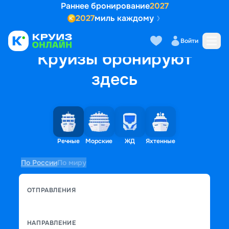
Раннее бронирование
2027
2027
миль каждому
Войти
Круизы бронируют
здесь
Речные
Морские
ЖД
Яхтенные
По России
По миру
ОТПРАВЛЕНИЯ
НАПРАВЛЕНИЕ