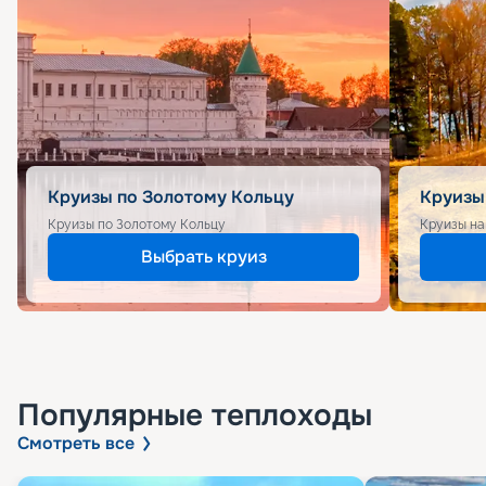
Круизы по Золотому Кольцу
Круизы
Круизы по Золотому Кольцу
Круизы на
Выбрать круиз
Популярные
теплоходы
Смотреть все