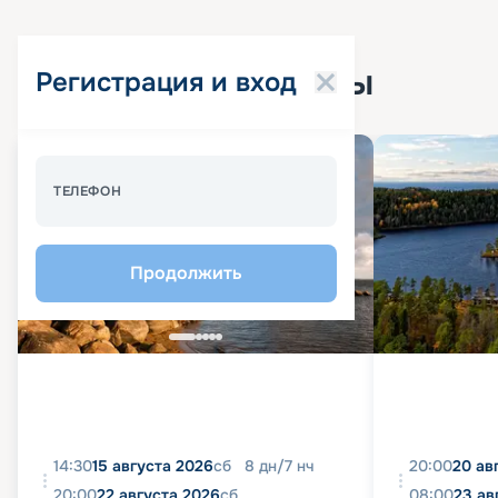
Популярные круизы
Регистрация и вход
Спецпредложение - 10%
ТЕЛЕФОН
Продолжить
14:30
15 августа 2026
сб
8
дн
/
7
нч
20:00
20 ав
20:00
22 августа 2026
сб
08:00
23 ав