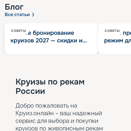
Блог
Все статьи
СОВЕТЫ
СОВЕТЫ
Раннее бронирование
Китай пр
круизов 2027 — скидки и
режим дл
розыгрыш 100 000
конца 202
Круизных миль
значит?
Круизы по рекам
России
Добро пожаловать на
Круиз.онлайн – ваш надежный
сервис для выбора и покупки
круизов по живописным рекам