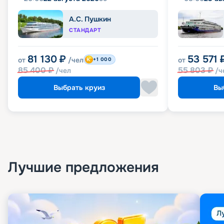
А.С. Пушкин
СТАНДАРТ
81 130
₽
53 571
от
/чел
от
+1 000
85 400
₽
55 803
₽
/чел
/ч
Выбрать круиз
Вы
Лучшие предложения