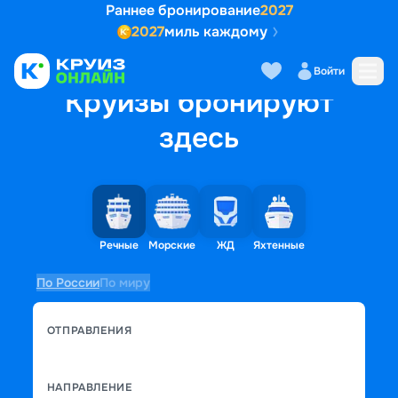
Раннее бронирование
2027
2027
миль каждому
Войти
Круизы бронируют
здесь
Речные
Морские
ЖД
Яхтенные
По России
По миру
ОТПРАВЛЕНИЯ
НАПРАВЛЕНИЕ