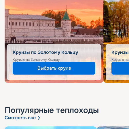
Круизы по Золотому Кольцу
Круизы
Круизы по Золотому Кольцу
Круизы на
Выбрать круиз
Популярные
теплоходы
Смотреть все