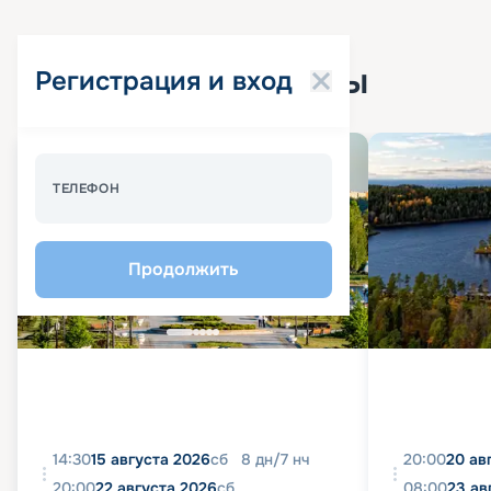
Популярные круизы
Регистрация и вход
Спецпредложение - 10%
ТЕЛЕФОН
Продолжить
14:30
15 августа 2026
сб
8
дн
/
7
нч
20:00
20 ав
20:00
22 августа 2026
сб
08:00
23 ав