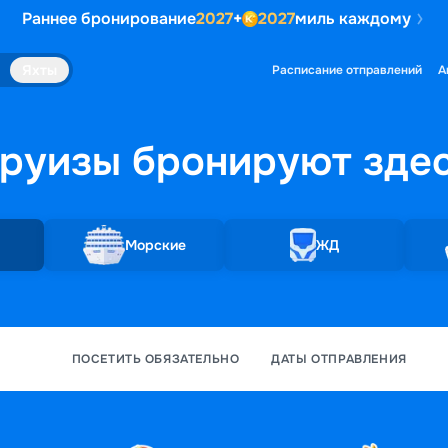
Раннее бронирование
2027
+
2027
миль каждому
Яхты
Расписание отправлений
А
руизы бронируют
зде
Морские
ЖД
ПОСЕТИТЬ ОБЯЗАТЕЛЬНО
ДАТЫ ОТПРАВЛЕНИЯ