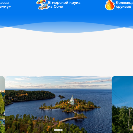
ласса
В морской круиз
Коллекц
ремиум
из Сочи
круизов