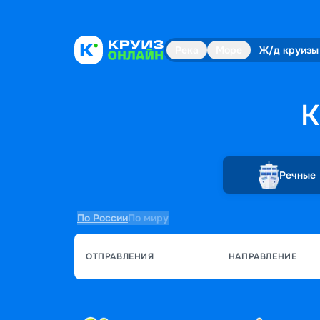
Река
Море
Ж/д круизы
К
Речные
По России
По миру
ОТПРАВЛЕНИЯ
НАПРАВЛЕНИЕ