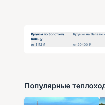
Круизы по Золотому
Круизы на Валаам 
Кольцу
от
8172
₽
от
20400
₽
Популярные
теплохо