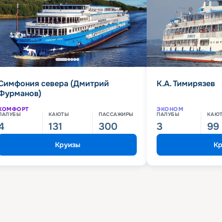
Симфония севера (Дмитрий
К.А. Тимирязев
Фурманов)
КОМФОРТ
ЭКОНОМ
ПАЛУБЫ
КАЮТЫ
ПАССАЖИРЫ
ПАЛУБЫ
КАЮ
4
131
300
3
99
Круизы
Кр