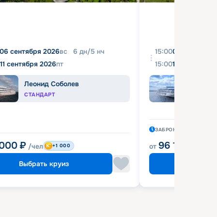
06 сентября 2026
вс
6
дн
/
5
нч
15:00
08 августа 2
11 сентября 2026
пт
15:00
18 августа 2
Леонид Соболев
Иван
СТАНДАРТ
КОМФ
ЗАБРОНИРОВАН
5 ЧА
 000
₽
96 120
₽
/чел
от
/чел
+1 000
Выбрать круиз
Выбрат