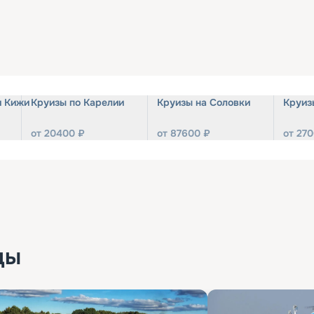
и Кижи
Круизы по Карелии
Круизы на Соловки
Круиз
от
20400
₽
от
87600
₽
от
270
ды