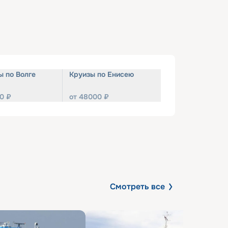
ы по Волге
Круизы по Енисею
0
₽
от
48000
₽
Смотреть все