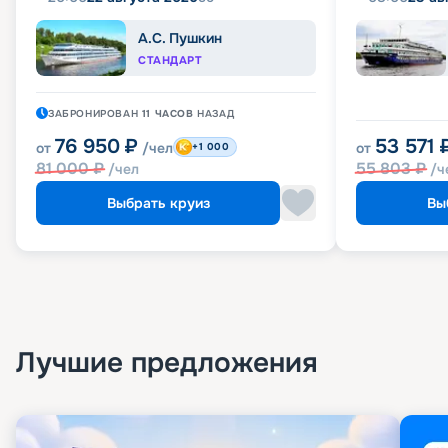
А.С. Пушкин
СТАНДАРТ
ЗАБРОНИРОВАН
11 ЧАСОВ
НАЗАД
76 950
₽
53 571
от
/чел
от
+1 000
81 000
₽
55 803
₽
/чел
/ч
Выбрать круиз
Вы
Лучшие предложения