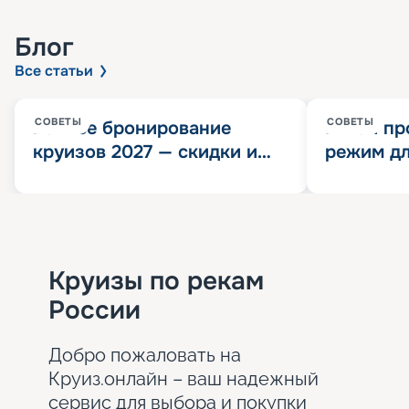
Блог
Все статьи
СОВЕТЫ
СОВЕТЫ
Раннее бронирование
Китай пр
круизов 2027 — скидки и
режим дл
розыгрыш 100 000
конца 202
Круизных миль
значит?
Круизы по рекам
России
Добро пожаловать на
Круиз.онлайн – ваш надежный
сервис для выбора и покупки