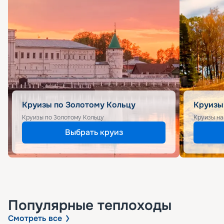
Круизы по Золотому Кольцу
Круизы
Круизы по Золотому Кольцу
Круизы на
Выбрать круиз
Популярные
теплоходы
Смотреть все