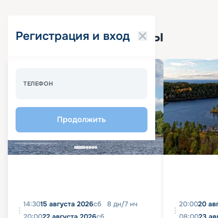
Популярные круизы
Регистрация и вход
Спецпредложение - 10%
ТЕЛЕФОН
Продолжить
14:30
15 августа 2026
сб
8
дн
/
7
нч
20:00
20 ав
20:00
22 августа 2026
сб
08:00
23 ав