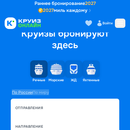
Раннее бронирование
2027
2027
миль каждому
Войти
Круизы бронируют
здесь
Речные
Морские
ЖД
Яхтенные
По России
По миру
ОТПРАВЛЕНИЯ
НАПРАВЛЕНИЕ