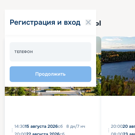
Популярные круизы
Регистрация и вход
Спецпредложение - 10%
ТЕЛЕФОН
Продолжить
14:30
15 августа 2026
сб
8
дн
/
7
нч
20:00
20 ав
20:00
22 августа 2026
сб
08:00
23 ав