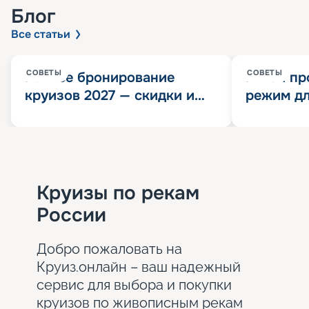
Блог
Все статьи
СОВЕТЫ
СОВЕТЫ
Раннее бронирование
Китай пр
круизов 2027 — скидки и
режим дл
розыгрыш 100 000
конца 202
Круизных миль
значит?
Круизы по рекам
России
Добро пожаловать на
Круиз.онлайн – ваш надежный
сервис для выбора и покупки
круизов по живописным рекам