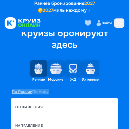
Раннее бронирование
2027
2027
миль каждому
Войти
Круизы бронируют
здесь
Речные
Морские
ЖД
Яхтенные
По России
По миру
ОТПРАВЛЕНИЯ
НАПРАВЛЕНИЕ