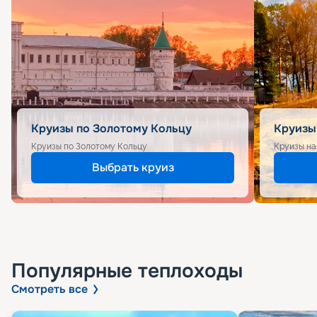
Круизы по Золотому Кольцу
Круизы
Круизы по Золотому Кольцу
Круизы на
Выбрать круиз
Популярные
теплоходы
Смотреть все