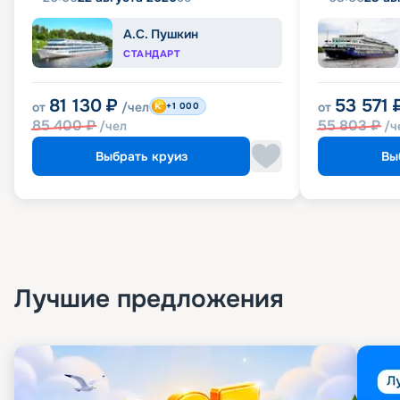
А.С. Пушкин
СТАНДАРТ
81 130
₽
53 571
от
/чел
от
+1 000
85 400
₽
55 803
₽
/чел
/ч
Выбрать круиз
Вы
Лучшие предложения