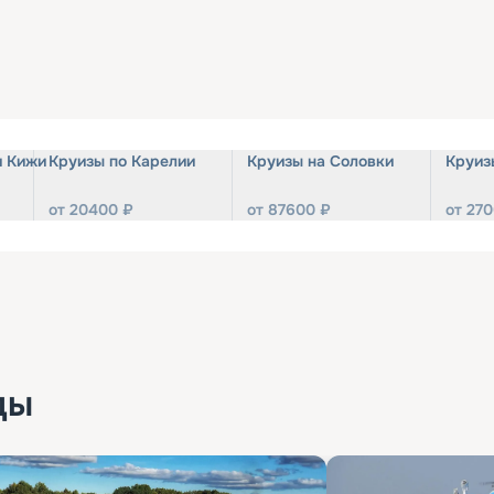
и Кижи
Круизы по Карелии
Круизы на Соловки
Круиз
от
20400
₽
от
87600
₽
от
270
ды