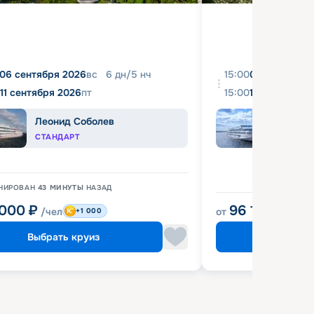
06 сентября 2026
вс
6
дн
/
5
нч
15:00
08 августа 2
11 сентября 2026
пт
15:00
18 августа 2
Леонид Соболев
Иван
СТАНДАРТ
КОМФ
НИРОВАН
43 МИНУТЫ
НАЗАД
 000
₽
96 120
₽
/чел
от
/чел
+1 000
Выбрать круиз
Выбрат