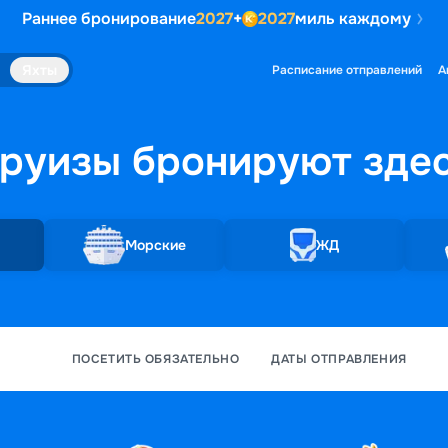
Раннее бронирование
2027
+
2027
миль каждому
Яхты
Расписание отправлений
А
руизы бронируют
зде
Морские
ЖД
ПОСЕТИТЬ ОБЯЗАТЕЛЬНО
ДАТЫ ОТПРАВЛЕНИЯ