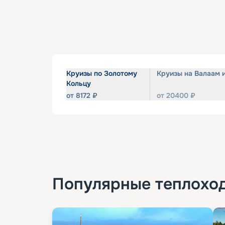
Круизы по Золотому
Круизы на Валаам 
Кольцу
от
8172
₽
от
20400
₽
Популярные
теплохо