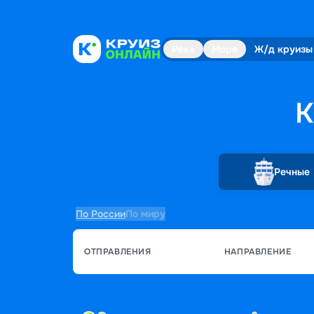
Река
Море
Ж/д круизы
К
Речные
По России
По миру
ОТПРАВЛЕНИЯ
НАПРАВЛЕНИЕ