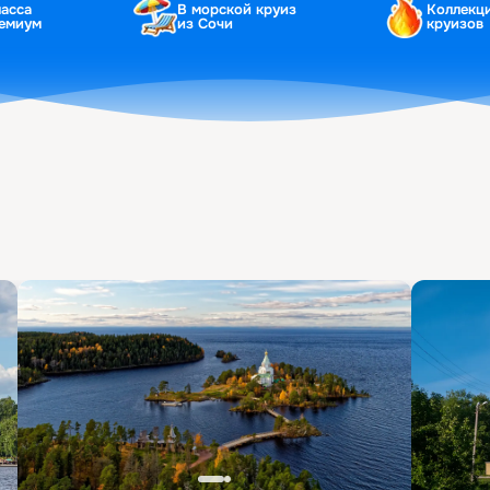
ласса
В морской круиз
Коллекц
ремиум
из Сочи
круизов