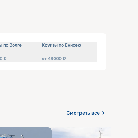
ы по Волге
Круизы по Енисею
0
₽
от
48000
₽
Смотреть все