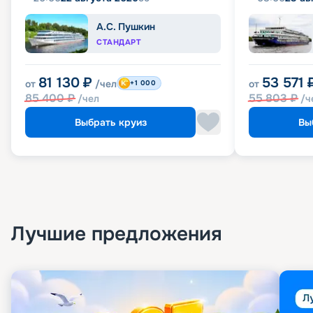
А.С. Пушкин
СТАНДАРТ
81 130
₽
53 571
от
/чел
от
+1 000
85 400
₽
55 803
₽
/чел
/ч
Выбрать круиз
Вы
Лучшие предложения