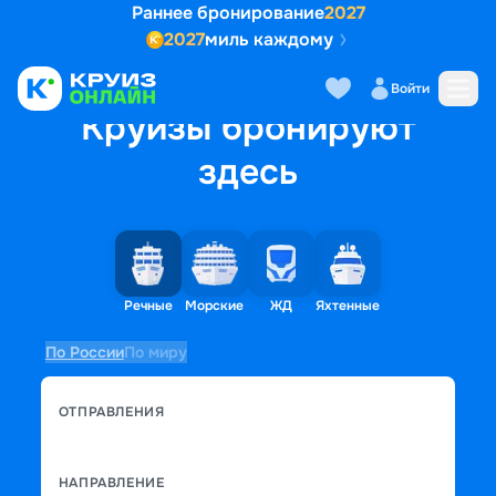
Раннее бронирование
2027
2027
миль каждому
Войти
Круизы бронируют
здесь
Речные
Морские
ЖД
Яхтенные
По России
По миру
ОТПРАВЛЕНИЯ
НАПРАВЛЕНИЕ