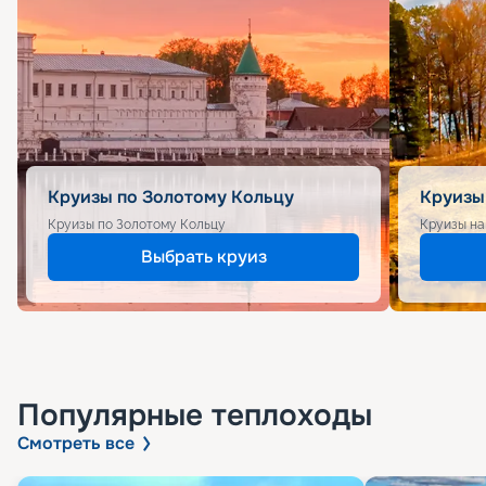
Круизы по Золотому Кольцу
Круизы
Круизы по Золотому Кольцу
Круизы на
Выбрать круиз
Популярные
теплоходы
Смотреть все