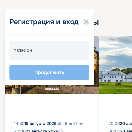
Популярные круизы
Регистрация и вход
Спецпредложение - 10%
ТЕЛЕФОН
Продолжить
14:30
15 августа 2026
сб
8
дн
/
7
нч
20:00
20 ав
20:00
22 августа 2026
сб
08:00
23 ав