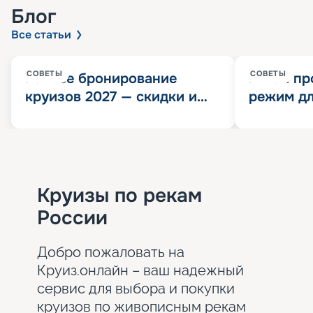
Блог
Все статьи
СОВЕТЫ
СОВЕТЫ
Раннее бронирование
Китай пр
круизов 2027 — скидки и
режим дл
розыгрыш 100 000
конца 202
Круизных миль
значит?
Круизы по рекам
России
Добро пожаловать на
Круиз.онлайн – ваш надежный
сервис для выбора и покупки
круизов по живописным рекам