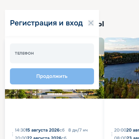
Популярные круизы
Регистрация и вход
Спецпредложение - 10%
ТЕЛЕФОН
Продолжить
14:30
15 августа 2026
сб
8
дн
/
7
нч
20:00
20 ав
20:00
22 августа 2026
сб
08:00
23 ав