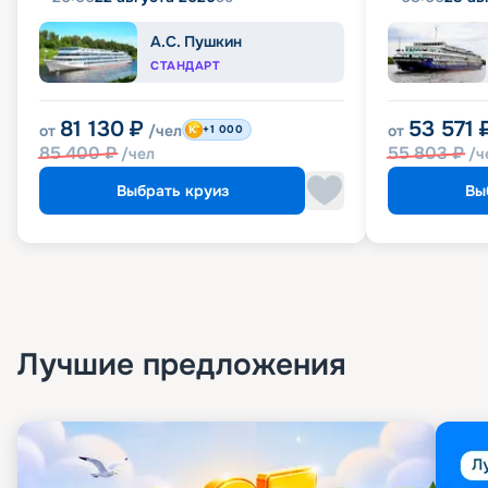
А.С. Пушкин
СТАНДАРТ
81 130
₽
53 571
от
/чел
от
+1 000
85 400
₽
55 803
₽
/чел
/ч
Выбрать круиз
Вы
Лучшие предложения