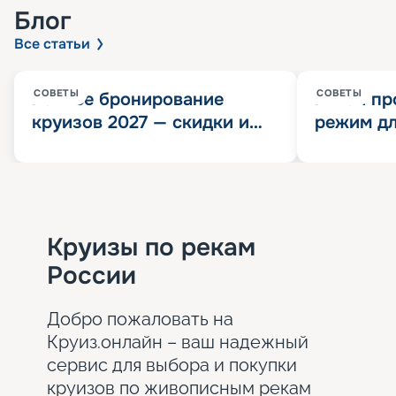
Блог
Все статьи
СОВЕТЫ
СОВЕТЫ
Раннее бронирование
Китай пр
круизов 2027 — скидки и
режим дл
розыгрыш 100 000
конца 202
Круизных миль
значит?
Круизы по рекам
России
Добро пожаловать на
Круиз.онлайн – ваш надежный
сервис для выбора и покупки
круизов по живописным рекам