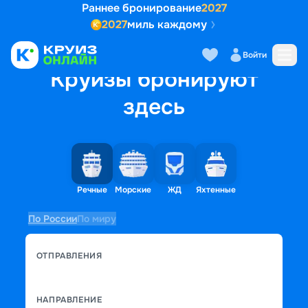
Раннее бронирование
2027
2027
миль каждому
Войти
Круизы бронируют
здесь
Речные
Морские
ЖД
Яхтенные
По России
По миру
ОТПРАВЛЕНИЯ
НАПРАВЛЕНИЕ