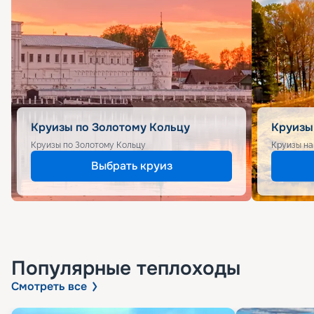
Круизы по Золотому Кольцу
Круизы
Круизы по Золотому Кольцу
Круизы на
Выбрать круиз
Популярные
теплоходы
Смотреть все