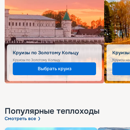
Круизы по Золотому Кольцу
Круизы
Круизы по Золотому Кольцу
Круизы на
Выбрать круиз
Популярные
теплоходы
Смотреть все