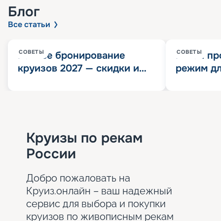
Блог
Все статьи
СОВЕТЫ
СОВЕТЫ
Раннее бронирование
Китай пр
круизов 2027 — скидки и
режим дл
розыгрыш 100 000
конца 202
Круизных миль
значит?
Круизы по рекам
России
Добро пожаловать на
Круиз.онлайн – ваш надежный
сервис для выбора и покупки
круизов по живописным рекам