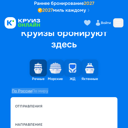
Раннее бронирование
2027
2027
миль каждому
Войти
Круизы бронируют
здесь
Речные
Морские
ЖД
Яхтенные
По России
По миру
ОТПРАВЛЕНИЯ
НАПРАВЛЕНИЕ