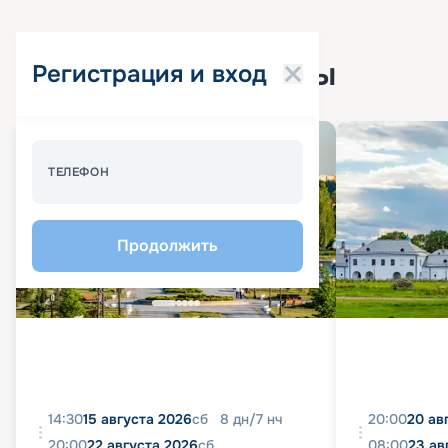
Популярные круизы
Регистрация и вход
Спецпредложение - 10%
ТЕЛЕФОН
Продолжить
14:30
15 августа 2026
сб
8
дн
/
7
нч
20:00
20 ав
20:00
22 августа 2026
сб
08:00
23 ав