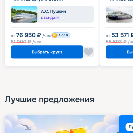
А.С. Пушкин
СТАНДАРТ
76 950
₽
53 571
от
/чел
от
+1 000
81 000
₽
55 803
₽
/чел
/ч
Выбрать круиз
Вы
Лучшие предложения