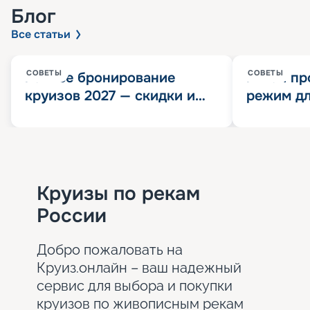
Блог
Все статьи
СОВЕТЫ
СОВЕТЫ
Раннее бронирование
Китай пр
круизов 2027 — скидки и
режим дл
розыгрыш 100 000
конца 202
Круизных миль
значит?
Круизы по рекам
России
Добро пожаловать на
Круиз.онлайн – ваш надежный
сервис для выбора и покупки
круизов по живописным рекам