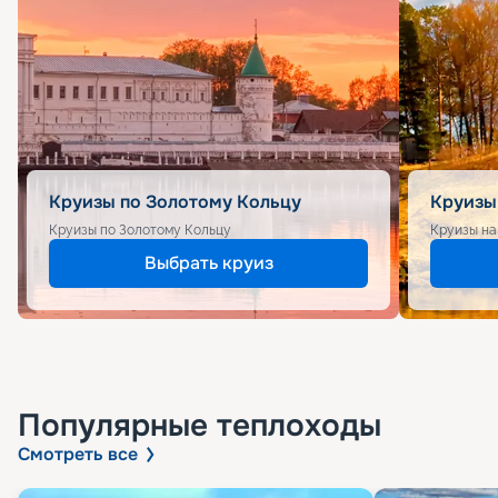
Круизы по Золотому Кольцу
Круизы
Круизы по Золотому Кольцу
Круизы на
Выбрать круиз
Популярные
теплоходы
Смотреть все