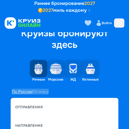
Раннее бронирование
2027
2027
миль каждому
Войти
Круизы бронируют
здесь
Речные
Морские
ЖД
Яхтенные
По России
По миру
ОТПРАВЛЕНИЯ
НАПРАВЛЕНИЕ