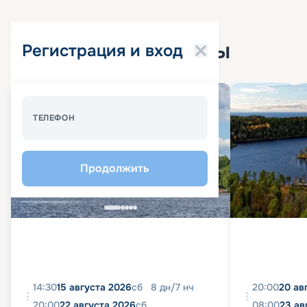
Популярные круизы
Регистрация и вход
Спецпредложение - 10%
ТЕЛЕФОН
Продолжить
14:30
15 августа 2026
сб
8
дн
/
7
нч
20:00
20 ав
20:00
22 августа 2026
сб
08:00
23 ав