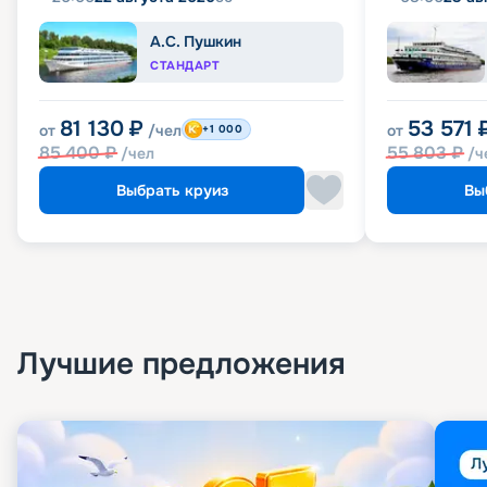
А.С. Пушкин
СТАНДАРТ
81 130
₽
53 571
от
/чел
от
+1 000
85 400
₽
55 803
₽
/чел
/ч
Выбрать круиз
Вы
Лучшие предложения