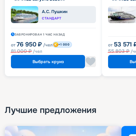
А.С. Пушкин
СТАНДАРТ
ЗАБРОНИРОВАН
1 ЧАС
НАЗАД
76 950
₽
53 571
от
/чел
от
+1 000
81 000
₽
55 803
₽
/чел
/ч
Выбрать круиз
Вы
Лучшие предложения