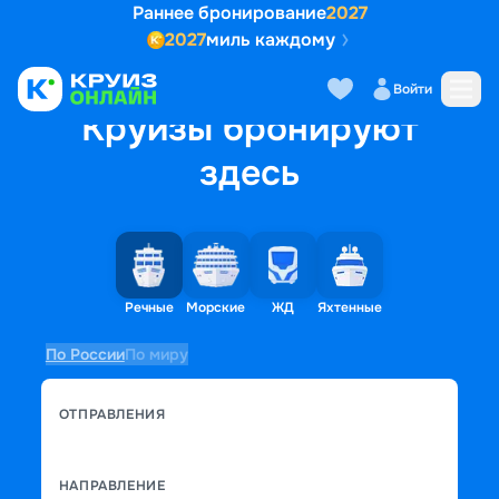
Раннее бронирование
2027
2027
миль каждому
Войти
Круизы бронируют
здесь
Речные
Морские
ЖД
Яхтенные
По России
По миру
ОТПРАВЛЕНИЯ
НАПРАВЛЕНИЕ