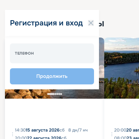
Популярные круизы
Регистрация и вход
Спецпредложение - 10%
ТЕЛЕФОН
Продолжить
14:30
15 августа 2026
сб
8
дн
/
7
нч
20:00
20 ав
20:00
22 августа 2026
сб
08:00
23 ав