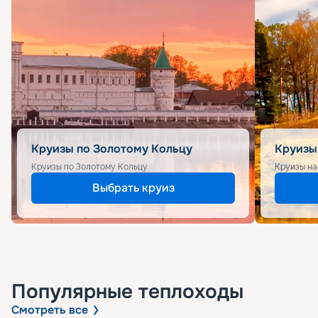
Круизы по Золотому Кольцу
Круизы
Круизы по Золотому Кольцу
Круизы на
Выбрать круиз
Популярные
теплоходы
Смотреть все