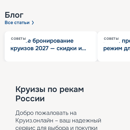
Блог
Все статьи
СОВЕТЫ
СОВЕТЫ
Раннее бронирование
Китай пр
круизов 2027 — скидки и
режим дл
розыгрыш 100 000
конца 202
Круизных миль
значит?
Круизы по рекам
России
Добро пожаловать на
Круиз.онлайн – ваш надежный
сервис для выбора и покупки