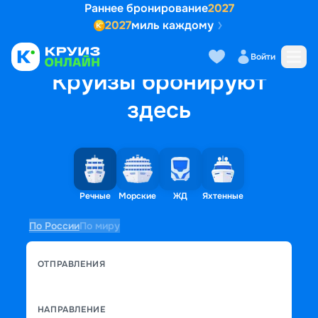
Раннее бронирование
2027
2027
миль каждому
Войти
Круизы бронируют
здесь
Речные
Морские
ЖД
Яхтенные
По России
По миру
ОТПРАВЛЕНИЯ
НАПРАВЛЕНИЕ