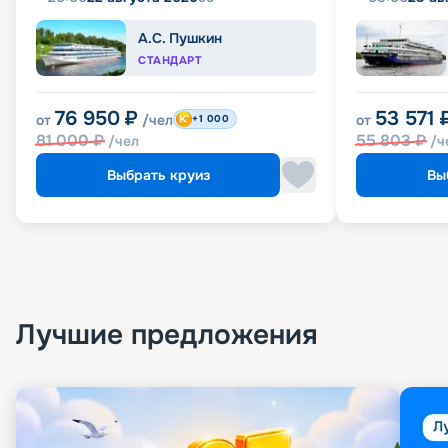
А.С. Пушкин
СТАНДАРТ
76 950
₽
53 571
от
/чел
от
+1 000
81 000
₽
55 803
₽
/чел
/ч
Выбрать круиз
Вы
Лучшие предложения