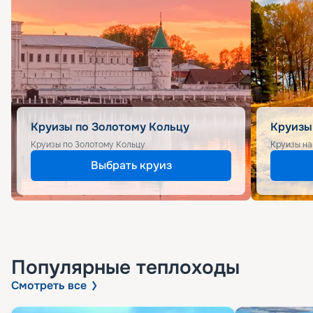
Круизы по Золотому Кольцу
Круизы
Круизы по Золотому Кольцу
Круизы на
Выбрать круиз
Популярные
теплоходы
Смотреть все