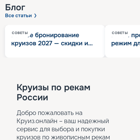
Блог
Все статьи
СОВЕТЫ
СОВЕТЫ
Раннее бронирование
Китай пр
круизов 2027 — скидки и
режим дл
розыгрыш 100 000
конца 202
Круизных миль
значит?
Круизы по рекам
России
Добро пожаловать на
Круиз.онлайн – ваш надежный
сервис для выбора и покупки
круизов по живописным рекам