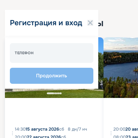
Популярные круизы
Регистрация и вход
Спецпредложение - 10%
ТЕЛЕФОН
Продолжить
14:30
15 августа 2026
сб
8
дн
/
7
нч
20:00
20 ав
20:00
22 августа 2026
сб
08:00
23 ав