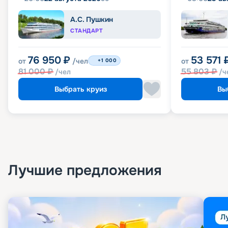
А.С. Пушкин
СТАНДАРТ
76 950
₽
53 571
от
/чел
от
+1 000
81 000
₽
55 803
₽
/чел
/ч
Выбрать круиз
Вы
Лучшие предложения