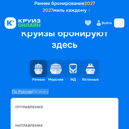
Раннее бронирование
2027
2027
миль каждому
Войти
Круизы бронируют
здесь
Речные
Морские
ЖД
Яхтенные
По России
По миру
ОТПРАВЛЕНИЯ
НАПРАВЛЕНИЕ