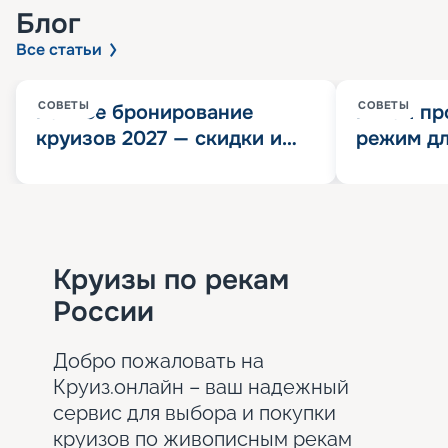
Блог
Все статьи
СОВЕТЫ
СОВЕТЫ
Раннее бронирование
Китай пр
круизов 2027 — скидки и
режим дл
розыгрыш 100 000
конца 202
Круизных миль
значит?
Круизы по рекам
России
Добро пожаловать на
Круиз.онлайн – ваш надежный
сервис для выбора и покупки
круизов по живописным рекам