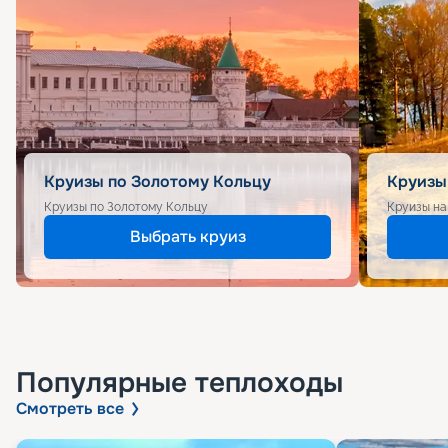
Круизы по Золотому Кольцу
Круизы
Круизы по Золотому Кольцу
Круизы на
Выбрать круиз
Популярные
теплоходы
Смотреть все