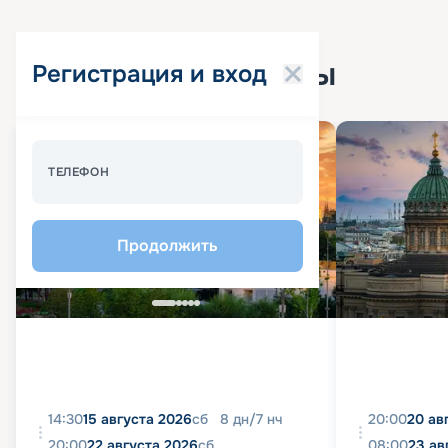
Популярные круизы
Регистрация и вход
Спецпредложение - 10%
ТЕЛЕФОН
Продолжить
14:30
15 августа 2026
сб
8
дн
/
7
нч
20:00
20 ав
20:00
22 августа 2026
сб
08:00
23 ав