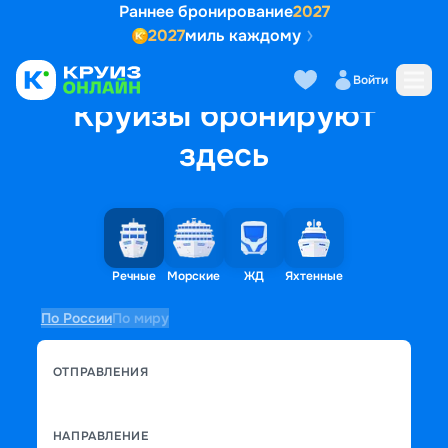
Раннее бронирование
2027
2027
миль каждому
Войти
Круизы бронируют
здесь
Речные
Морские
ЖД
Яхтенные
По России
По миру
ОТПРАВЛЕНИЯ
НАПРАВЛЕНИЕ