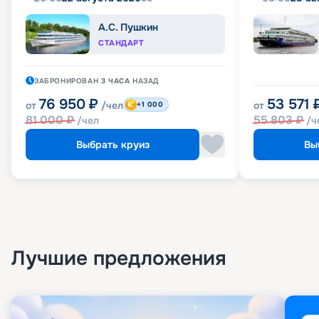
А.С. Пушкин
СТАНДАРТ
ЗАБРОНИРОВАН
3 ЧАСА
НАЗАД
76 950
₽
53 571
от
/чел
от
+1 000
81 000
₽
55 803
₽
/чел
/ч
Выбрать круиз
Вы
Лучшие предложения