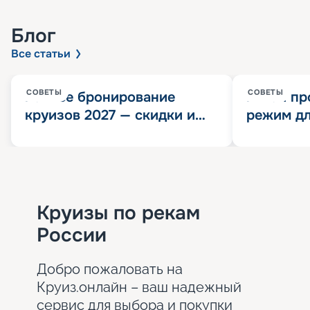
Блог
Все статьи
СОВЕТЫ
СОВЕТЫ
Раннее бронирование
Китай пр
круизов 2027 — скидки и
режим дл
розыгрыш 100 000
конца 202
Круизных миль
значит?
Круизы по рекам
России
Добро пожаловать на
Круиз.онлайн – ваш надежный
сервис для выбора и покупки