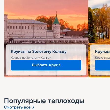
Круизы по Золотому Кольцу
Круизы
Круизы по Золотому Кольцу
Круизы на
Выбрать круиз
Популярные
теплоходы
Смотреть все