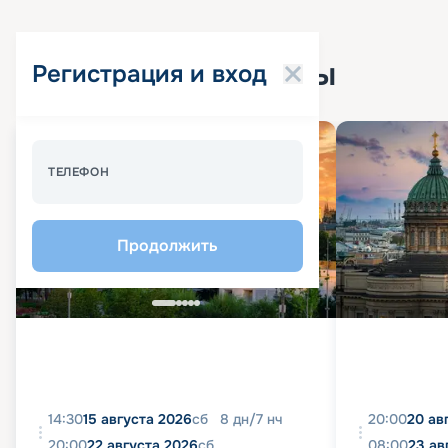
Популярные круизы
Регистрация и вход
Спецпредложение - 10%
ТЕЛЕФОН
Продолжить
14:30
15 августа 2026
сб
8
дн
/
7
нч
20:00
20 ав
20:00
22 августа 2026
сб
08:00
23 ав