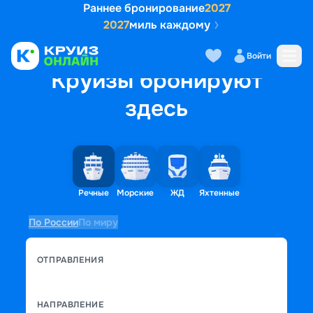
Раннее бронирование
2027
2027
миль каждому
Войти
Круизы бронируют
здесь
Речные
Морские
ЖД
Яхтенные
По России
По миру
ОТПРАВЛЕНИЯ
НАПРАВЛЕНИЕ