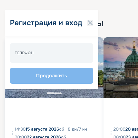
Популярные круизы
Регистрация и вход
Спецпредложение - 10%
ТЕЛЕФОН
Продолжить
14:30
15 августа 2026
сб
8
дн
/
7
нч
20:00
20 ав
20:00
22 августа 2026
сб
08:00
23 ав