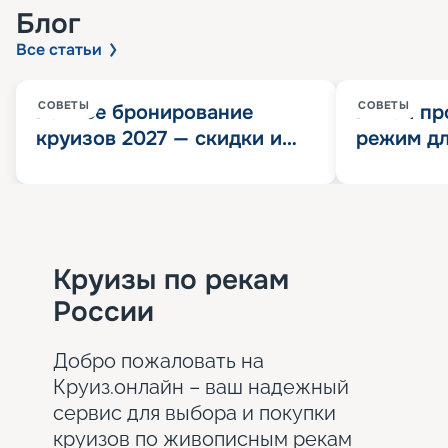
Блог
Все статьи
СОВЕТЫ
СОВЕТЫ
Раннее бронирование
Китай пр
круизов 2027 — скидки и
режим дл
розыгрыш 100 000
конца 202
Круизных миль
значит?
Круизы по рекам
России
Добро пожаловать на
Круиз.онлайн – ваш надежный
сервис для выбора и покупки
круизов по живописным рекам