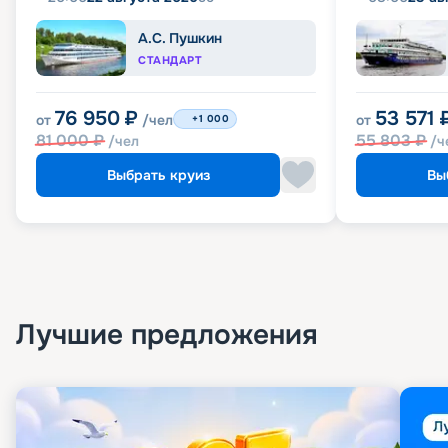
А.С. Пушкин
СТАНДАРТ
76 950
₽
53 571
от
/чел
от
+1 000
81 000
₽
55 803
₽
/чел
/ч
Выбрать круиз
Вы
Лучшие предложения