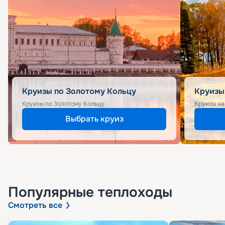
Круизы по Золотому Кольцу
Круизы
Круизы по Золотому Кольцу
Круизы на
Выбрать круиз
Популярные
теплоходы
Смотреть все