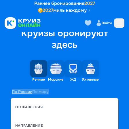
Раннее бронирование
2027
2027
миль каждому
Войти
Круизы бронируют
здесь
Речные
Морские
ЖД
Яхтенные
По России
По миру
ОТПРАВЛЕНИЯ
НАПРАВЛЕНИЕ