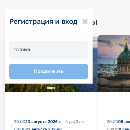
Популярные круизы
Регистрация и вход
ТЕЛЕФОН
Продолжить
20:00
20 августа 2026
чт
4
дн
/
3
нч
20:00
06 се
08:00
23 августа 2026
вс
08:00
11 се