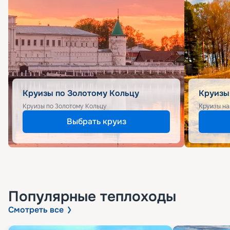
Круизы по Золотому Кольцу
Круизы
Круизы по Золотому Кольцу
Круизы на
Выбрать круиз
Популярные
теплоходы
Смотреть все