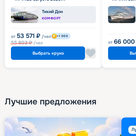
Тихий Дон
КОМФОРТ
53 571
₽
от
/чел
+1 000
66 000
55 803
₽
от
/чел
Выбрать круиз
Вы
Лучшие предложения