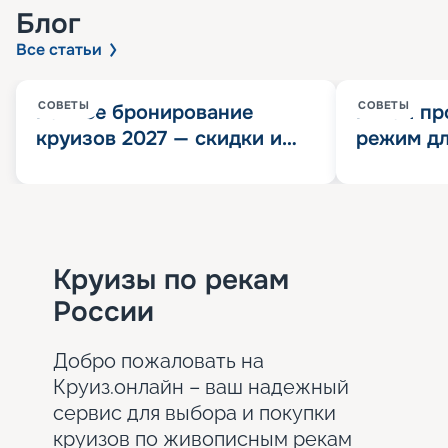
Блог
Все статьи
СОВЕТЫ
СОВЕТЫ
Раннее бронирование
Китай пр
круизов 2027 — скидки и
режим дл
розыгрыш 100 000
конца 202
Круизных миль
значит?
Круизы по рекам
России
Добро пожаловать на
Круиз.онлайн – ваш надежный
сервис для выбора и покупки
круизов по живописным рекам