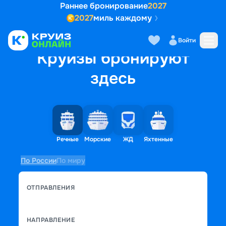
Раннее бронирование
2027
2027
миль каждому
Войти
Круизы бронируют
здесь
Речные
Морские
ЖД
Яхтенные
По России
По миру
ОТПРАВЛЕНИЯ
НАПРАВЛЕНИЕ