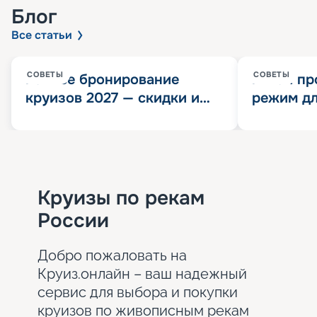
Блог
Все статьи
СОВЕТЫ
СОВЕТЫ
Раннее бронирование
Китай пр
круизов 2027 — скидки и
режим дл
розыгрыш 100 000
конца 202
Круизных миль
значит?
Круизы по рекам
России
Добро пожаловать на
Круиз.онлайн – ваш надежный
сервис для выбора и покупки
круизов по живописным рекам