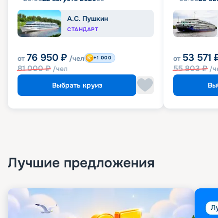
А.С. Пушкин
СТАНДАРТ
76 950
₽
53 571
от
/чел
от
+1 000
81 000
₽
55 803
₽
/чел
/ч
Выбрать круиз
Вы
Лучшие предложения