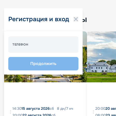
Популярные круизы
Регистрация и вход
Спецпредложение - 10%
ТЕЛЕФОН
Продолжить
14:30
15 августа 2026
сб
8
дн
/
7
нч
20:00
20 ав
20:00
22 августа 2026
сб
08:00
23 ав