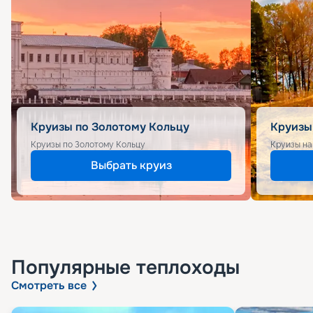
Круизы по Золотому Кольцу
Круизы
Круизы по Золотому Кольцу
Круизы на
Выбрать круиз
Популярные
теплоходы
Смотреть все