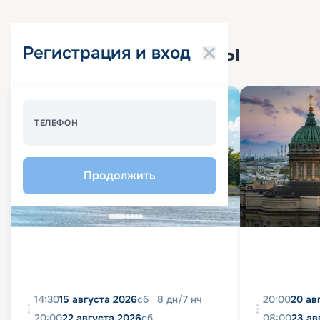
Популярные круизы
Регистрация и вход
Спецпредложение - 10%
ТЕЛЕФОН
Продолжить
14:30
15 августа 2026
сб
8
дн
/
7
нч
20:00
20 ав
20:00
22 августа 2026
сб
08:00
23 ав