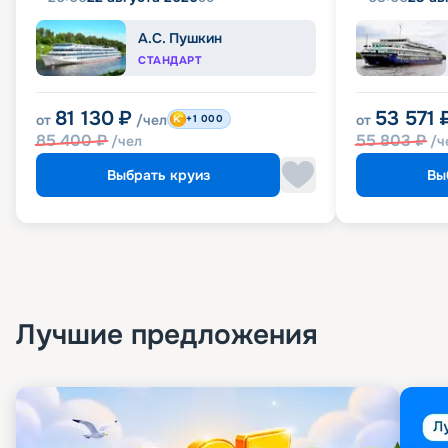
А.С. Пушкин
СТАНДАРТ
81 130
₽
53 571
от
/чел
от
+1 000
85 400
₽
55 803
₽
/чел
/ч
Выбрать круиз
Вы
Лучшие предложения