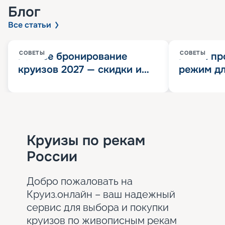
Блог
Все статьи
СОВЕТЫ
СОВЕТЫ
Раннее бронирование
Китай пр
круизов 2027 — скидки и
режим дл
розыгрыш 100 000
конца 202
Круизных миль
значит?
Круизы по рекам
России
Добро пожаловать на
Круиз.онлайн – ваш надежный
сервис для выбора и покупки
круизов по живописным рекам