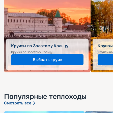
Круизы по Золотому Кольцу
Круизы
Круизы по Золотому Кольцу
Круизы на
Выбрать круиз
Популярные
теплоходы
Смотреть все