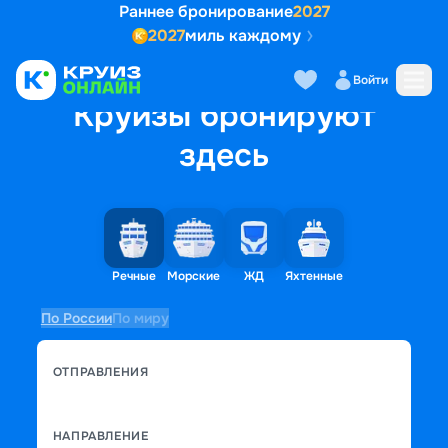
Раннее бронирование
2027
2027
миль каждому
Войти
Круизы бронируют
здесь
Речные
Морские
ЖД
Яхтенные
По России
По миру
ОТПРАВЛЕНИЯ
НАПРАВЛЕНИЕ